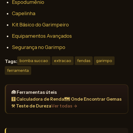
Espodumênio
Capelinha
Kit Básico do Garimpeiro
Equipamentos Avançados
Segurança no Garimpo
Tags:
bomba succao
extracao
fendas
garimpo
ferramenta
🧰 Ferramentas úteis
🧮 Calculadora de Renda
🗺️ Onde Encontrar Gemas
⚒️ Teste de Dureza
Ver todas →