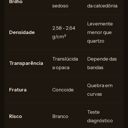
Brilho
sedoso
da calcedônia
Levemente
2,58 - 2,64
Densidade
menor que
g/cm³
quartzo
Translúcida
Depende das
Transparência
a opaca
bandas
Quebra em
Fratura
Concoide
curvas
Teste
Risco
Branco
diagnóstico