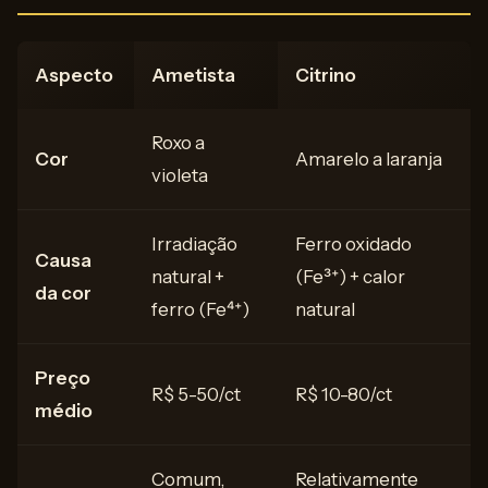
Aspecto
Ametista
Citrino
Roxo a
Cor
Amarelo a laranja
violeta
Irradiação
Ferro oxidado
Causa
natural +
(Fe³⁺) + calor
da cor
ferro (Fe⁴⁺)
natural
Preço
R$ 5-50/ct
R$ 10-80/ct
médio
Comum,
Relativamente