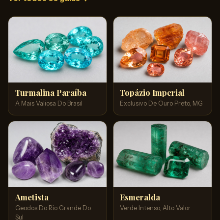
Turmalina Paraíba
Topázio Imperial
A Mais Valiosa Do Brasil
Exclusivo De Ouro Preto, MG
Ametista
Esmeralda
Geodos Do Rio Grande Do
Verde Intenso, Alto Valor
Sul