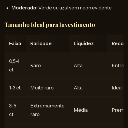
Moderado:
Verde ou azul sem neon evidente
Tamanho Ideal para Investimento
Faixa
Raridade
Liquidez
Recom
0,5-1
Raro
Alta
Entrad
ct
1-3 ct
Muito raro
Alta
Ideal
3-5
Extremamente
Média
Premi
ct
raro