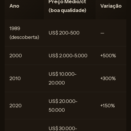
Preço Médio/ct
Ano
Variação
(boa qualidade)
1989
US$ 200-500
—
(descoberta)
2000
US$ 2.000-5.000
+500%
US$ 10.000-
2010
+300%
20.000
US$ 20.000-
2020
+150%
50.000
US$ 30.000-