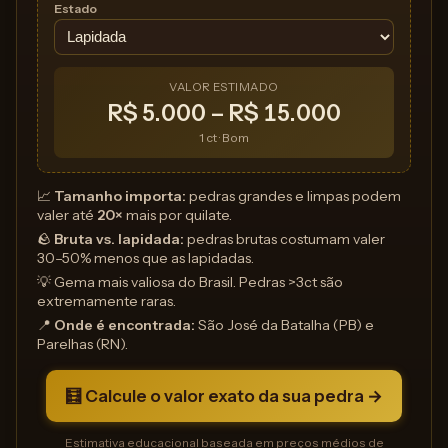
Estado
VALOR ESTIMADO
R$ 5.000 – R$ 15.000
1 ct · Bom
📈
Tamanho importa:
pedras grandes e limpas podem
valer até
20×
mais por quilate.
🪨
Bruta vs. lapidada:
pedras brutas costumam valer
30–50% menos que as lapidadas.
💡 Gema mais valiosa do Brasil. Pedras >3ct são
extremamente raras.
📍
Onde é encontrada:
São José da Batalha (PB) e
Parelhas (RN).
🧮 Calcule o valor exato da sua pedra →
Estimativa educacional baseada em preços médios de