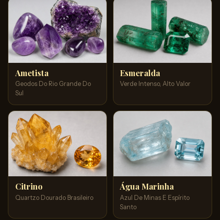
Ametista
Esmeralda
Geodos Do Rio Grande Do
Verde Intenso, Alto Valor
Sul
Citrino
Água Marinha
Quartzo Dourado Brasileiro
Azul De Minas E Espírito
Santo