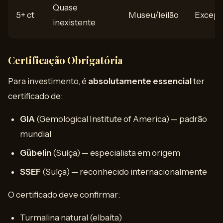
Quase
5+ ct
Museu/leilão
Excepc
inexistente
Certificação Obrigatória
Para investimento, é
absolutamente essencial
ter
certificado de:
GIA
(Gemological Institute of America) — padrão
mundial
Gübelin
(Suíça) — especialista em origem
SSEF
(Suíça) — reconhecido internacionalmente
O certificado deve confirmar:
Turmalina natural (elbaíta)