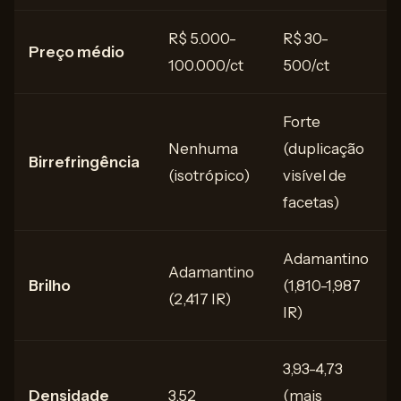
R$ 5.000-
R$ 30-
Preço médio
100.000/ct
500/ct
Forte
Nenhuma
(duplicação
Birrefringência
(isotrópico)
visível de
facetas)
Adamantino
Adamantino
Brilho
(1,810-1,987
(2,417 IR)
IR)
3,93-4,73
Densidade
3,52
(mais