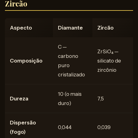
Zircão
Aspecto
Diamante
Zircão
C —
ZrSiO₄ —
carbono
Composição
silicato de
puro
zircônio
cristalizado
10 (o mais
Dureza
7,5
duro)
Dispersão
0,044
0,039
(fogo)