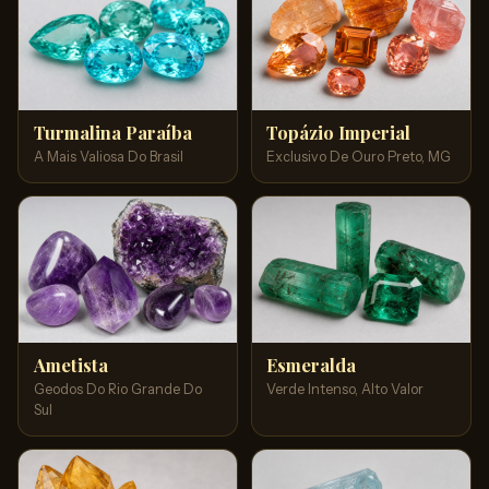
Turmalina Paraíba
Topázio Imperial
A Mais Valiosa Do Brasil
Exclusivo De Ouro Preto, MG
Ametista
Esmeralda
Geodos Do Rio Grande Do
Verde Intenso, Alto Valor
Sul