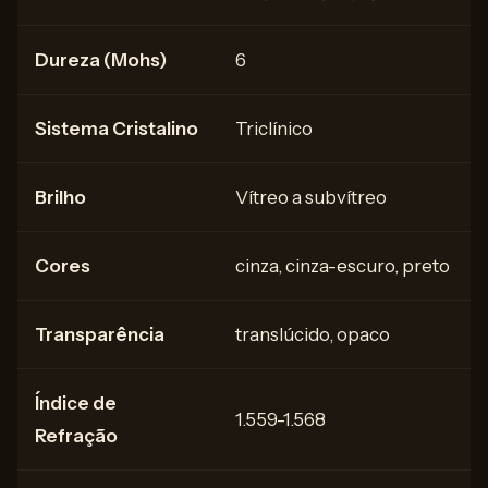
Dureza (Mohs)
6
Sistema Cristalino
Triclínico
Brilho
Vítreo a subvítreo
Cores
cinza, cinza-escuro, preto
Transparência
translúcido, opaco
Índice de
1.559-1.568
Refração