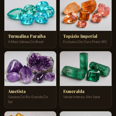
Turmalina Paraíba
Topázio Imperial
A Mais Valiosa Do Brasil
Exclusivo De Ouro Preto, MG
Ametista
Esmeralda
Geodos Do Rio Grande Do
Verde Intenso, Alto Valor
Sul