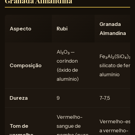
Granada Almandina
Granada
Aspecto
Rubi
Almandina
Al₂O₃ —
Fe₃Al₂(SiO₄)₃ 
coríndon
Composição
silicato de ferr
(óxido de
alumínio
alumínio)
Dureza
9
7-7,5
Vermelho-
Vermelho-esc
Tom de
sangue de
a vermelho-
vermelho
pombo (puro,