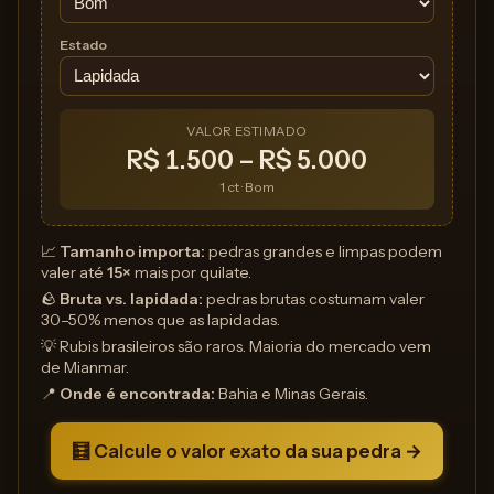
Estado
VALOR ESTIMADO
R$ 1.500 – R$ 5.000
1 ct · Bom
📈
Tamanho importa:
pedras grandes e limpas podem
valer até
15×
mais por quilate.
🪨
Bruta vs. lapidada:
pedras brutas costumam valer
30–50% menos que as lapidadas.
💡 Rubis brasileiros são raros. Maioria do mercado vem
de Mianmar.
📍
Onde é encontrada:
Bahia e Minas Gerais.
🧮 Calcule o valor exato da sua pedra →