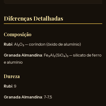
Diferenças Detalhadas
Composição
Rubi
: Al₂O₃ — coríndon (óxido de alumínio)
Granada Almandina
: Fe₃Al₂(SiO₄)₃ — silicato de ferro
e alumínio
Dureza
Rubi
: 9
Granada Almandina
: 7-7,5