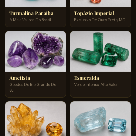
Turmalina Paraíba
Topázio Imperial
A Mais Valiosa Do Brasil
Exclusivo De Ouro Preto, MG
Ametista
Esmeralda
Geodos Do Rio Grande Do
Verde Intenso, Alto Valor
Sul