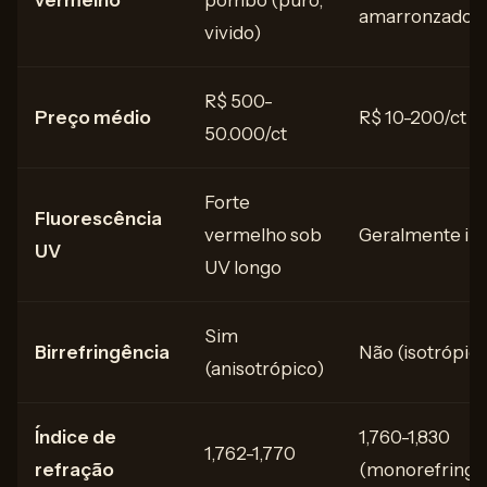
amarronzado
vivido)
R$ 500-
Preço médio
R$ 10-200/ct
50.000/ct
Forte
Fluorescência
vermelho sob
Geralmente in
UV
UV longo
Sim
Birrefringência
Não (isotrópic
(anisotrópico)
Índice de
1,760-1,830
1,762-1,770
refração
(monorefringe