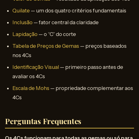
Quilate
— um dos quatro critérios fundamentais
Inclusão
— fator central da claridade
Lapidação
— o “C” do corte
Tabela de Preços de Gemas
— preços baseados
nos 4Cs
Identificação Visual
— primeiro passo antes de
avaliar os 4Cs
Escala de Mohs
— propriedade complementar aos
4Cs
Perguntas Frequentes
Os 4Cs funcionam para todas as gemas ou só para