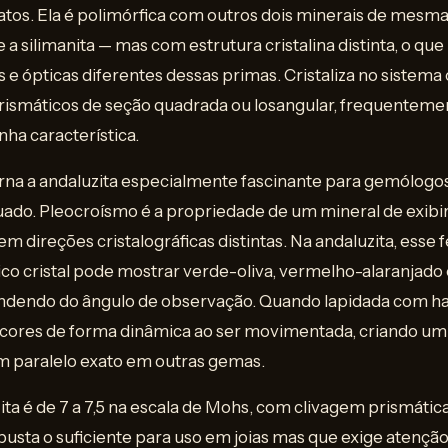
catos. Ela é polimórfica com outros dois minerais de mes
e a silimanita — mas com estrutura cristalina distinta, o que
s e ópticas diferentes dessas primas. Cristaliza no sistema
prismáticos de seção quadrada ou losangular, frequentem
ha característica.
na a andaluzita especialmente fascinante para gemólogos 
ado. Pleocroísmo é a propriedade de um mineral de exibir
 direções cristalográficas distintas. Na andaluzita, esse
ico cristal pode mostrar verde-oliva, vermelho-alaranjad
endo do ângulo de observação. Quando lapidada com hab
 cores de forma dinâmica ao ser movimentada, criando um 
em paralelo exato em outras gemas.
ta é de 7 a 7,5 na escala de Mohs, com clivagem prismática 
sta o suficiente para uso em joias mas que exige atenção