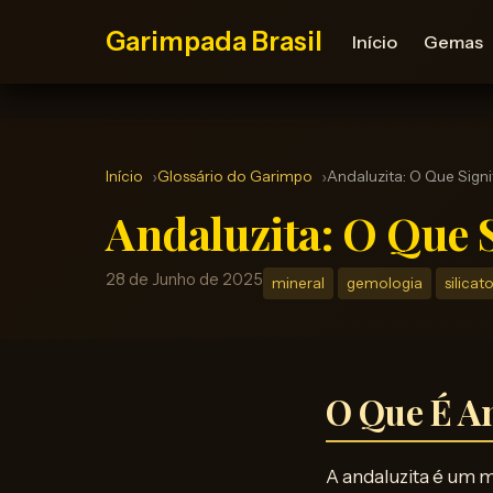
Garimpada Brasil
Início
Gemas
Início
Glossário do Garimpo
Andaluzita: O Que Sign
Andaluzita: O Que 
28 de Junho de 2025
mineral
gemologia
silicat
O Que É A
A andaluzita é um m