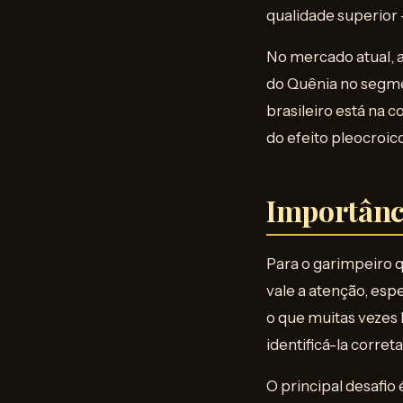
qualidade superior 
No mercado atual, 
do Quênia no segmen
brasileiro está na 
do efeito pleocroico
Importânc
Para o garimpeiro q
vale a atenção, es
o que muitas vezes
identificá-la corre
O principal desafi