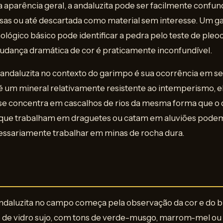
aparência geral, a andaluzita pode ser facilmente confun
sas ou até descartada como material sem interesse. Um 
gico básico pode identificar a pedra pelo teste de pleoc
a mudança dramática de cor é praticamente inconfundível.
andaluzita no contexto do garimpo é sua ocorrência em 
é um mineral relativamente resistente ao intemperismo, e
e se concentra em cascalhos de rios da mesma forma que o d
s que trabalham em draguetes ou catam em aluviões pode
essariamente trabalhar em minas de rocha dura.
andaluzita no campo começa pela observação da cor e do bri
o de vidro sujo, com tons de verde-musgo, marrom-mel ou