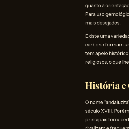
quanto à orientação 
Para uso gemológic
mais desejados.
Existe uma variedad
carbono formam um p
tem apelo histórico
religiosos, o que l
História e
O nome “andaluzita”
século XVIII. Porém
principais fornece
rivalizam e frequen