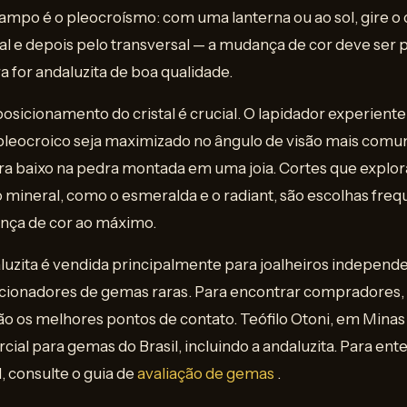
 campo é o pleocroísmo: com uma lanterna ou ao sol, gire o
nal e depois pelo transversal — a mudança de cor deve ser 
a for andaluzita de boa qualidade.
posicionamento do cristal é crucial. O lapidador experiente
 pleocroico seja maximizado no ângulo de visão mais com
ra baixo na pedra montada em uma joia. Cortes que explo
 mineral, como o esmeralda e o radiant, são escolhas frequ
ça de cor ao máximo.
uzita é vendida principalmente para joalheiros independe
lecionadores de gemas raras. Para encontrar compradores, 
o os melhores pontos de contato. Teófilo Otoni, em Minas 
cial para gemas do Brasil, incluindo a andaluzita. Para e
, consulte o guia de
avaliação de gemas
.