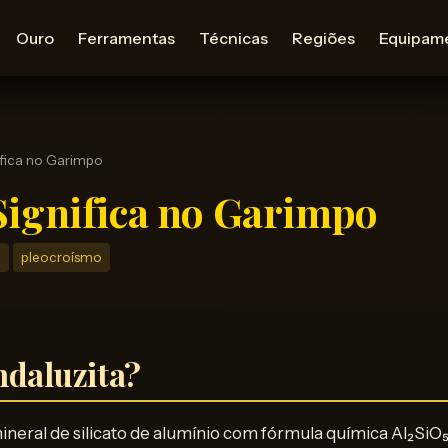
Ouro
Ferramentas
Técnicas
Regiões
Equipam
ifica no Garimpo
Significa no Garimpo
o
pleocroísmo
ndaluzita?
ineral de silicato de alumínio com fórmula química Al₂SiO