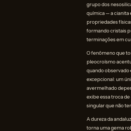
grupo dos nesosili
química — a cianita 
propriedades física
formando cristais 
terminações em cun
O fenômeno que tor
pleocroísmo acentu
quando observado em
excepcional: um ún
avermelhado depend
exibe essa troca de
singular que não t
A dureza da andaluzi
torna uma gema robu