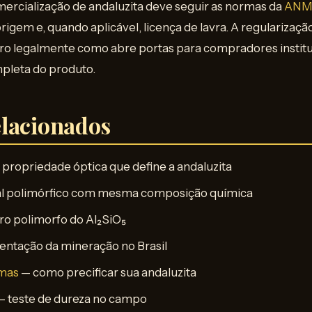
ercialização de andaluzita deve seguir as normas da
AN
gem e, quando aplicável, licença de lavra. A regularizaç
ro legalmente como abre portas para compradores instit
mpleta do produto.
lacionados
 propriedade óptica que define a andaluzita
l polimórfico com mesma composição química
ro polimorfo do Al₂SiO₅
ntação da mineração no Brasil
emas
— como precificar sua andaluzita
 teste de dureza no campo