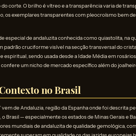
do corte. O brilho é vítreo e a transparência varia de tran
o, os exemplares transparentes com pleocroísmo bem de
e especial de andaluzita conhecida como quiastolita, na qu
adrão cruciforme visível na secção transversal do crista
 e espiritual, sendo usada desde a Idade Média em rosário
he confere um nicho de mercado específico além do joalhei
 Contexto no Brasil
 vem de Andaluzia, região da Espanha onde foi descrita pe
, o Brasil — especialmente os estados de Minas Gerais e B
dores mundiais de andaluzita de qualidade gemológica, c
temente superam em qualidade os das jazidas europeias hi