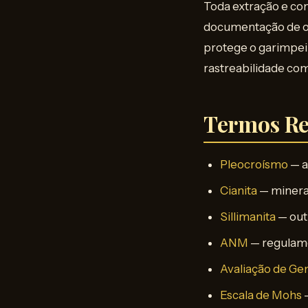
Toda extração e com
documentação de ori
protege o garimpei
rastreabilidade co
Termos Re
Pleocroísmo
— a
Cianita
— minera
Sillimanita
— out
ANM
— regulame
Avaliação de G
Escala de Mohs
—