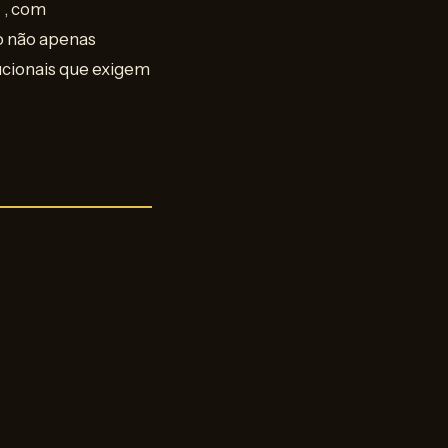
M
, com
ão não apenas
ucionais que exigem