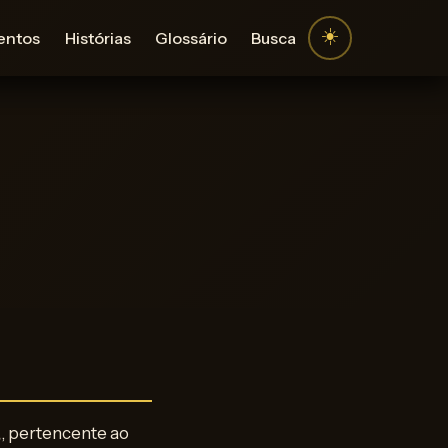
☀️
entos
Histórias
Glossário
Busca
₅, pertencente ao