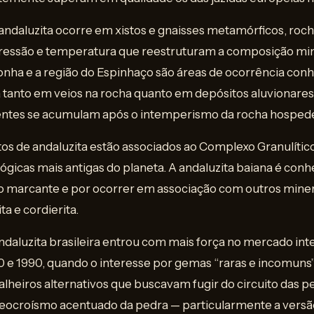
andaluzita ocorre em xistos e gnaisses metamórficos, roc
pressão e temperatura que reestruturam a composição mine
onha e a região do Espinhaço são áreas de ocorrência conh
tanto em veios na rocha quanto em depósitos aluvionares 
stentes se acumulam após o intemperismo da rocha hospede
tos de andaluzita estão associados ao Complexo Granulític
gicas mais antigas do planeta. A andaluzita baiana é conh
ão marcante e por ocorrer em associação com outros miner
a e cordierita.
ndaluzita brasileira entrou com mais força no mercado inte
0 e 1990, quando o interesse por gemas “raras e incomuns
alheiros alternativos que buscavam fugir do circuito das p
leocroísmo acentuado da pedra — particularmente a versão