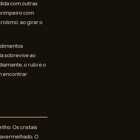
dida com outras
garimpeiro com
roísmo: ao girar o
sedimentos
la sobrevive ao
iamante, o rubi e o
m encontrar
lho. Os cristais
 avermelhado. O