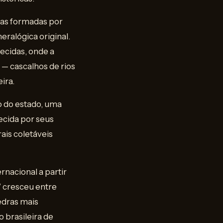
has formadas por
ralógica original.
ecidas, onde a
— cascalhos de rios
ira.
o do estado, uma
ecida por seus
ais coletáveis
rnacional a partir
” cresceu entre
edras mais
 brasileira de