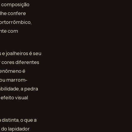
ma composição
 lhe confere
 ortorrômbico,
ente com
e joalheiros é seu
 cores diferentes
 fenômeno é
o ou marrom-
ilidade, a pedra
efeito visual
distinta, o que a
 do lapidador