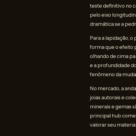
teste definitivo no
pelo eixo longitudi
dramática se a pedr
Para a lapidação, o 
forma que o efeito
olhando de cima pa
e a profundidade do
fenômeno da mudan
No mercado, a andal
joias autorais e co
minerais e gemas sã
principal hub comer
valorar seu material