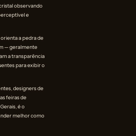
 cristal observando
perceptível e
 orienta a pedra de
um — geralmente
ram a transparência
entes para exibir o
ntes, designers de
as feiras de
Gerais, é o
ntender melhor como