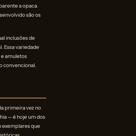
sparente a opaca.
senvolvido são os
al inclusões de
l. Essa variedade
s e amuletos
ro convencional.
la primeira vez no
ahia — é hoje um dos
om exemplares que
stóricas.