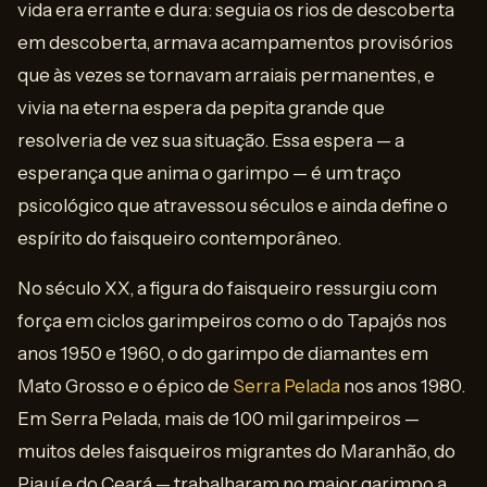
vida era errante e dura: seguia os rios de descoberta
em descoberta, armava acampamentos provisórios
que às vezes se tornavam arraiais permanentes, e
vivia na eterna espera da pepita grande que
resolveria de vez sua situação. Essa espera — a
esperança que anima o garimpo — é um traço
psicológico que atravessou séculos e ainda define o
espírito do faisqueiro contemporâneo.
No século XX, a figura do faisqueiro ressurgiu com
força em ciclos garimpeiros como o do Tapajós nos
anos 1950 e 1960, o do garimpo de diamantes em
Mato Grosso e o épico de
Serra Pelada
nos anos 1980.
Em Serra Pelada, mais de 100 mil garimpeiros —
muitos deles faisqueiros migrantes do Maranhão, do
Piauí e do Ceará — trabalharam no maior garimpo a