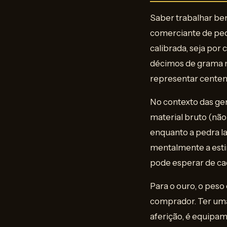
Saber trabalhar be
comerciante de ped
calibrada, seja por
décimos de grama n
representar centen
No contexto das ge
material bruto (nã
enquanto a pedra la
mentalmente a esti
pode esperar de cad
Para o ouro, o pes
comprador. Ter uma
aferição, é equipam