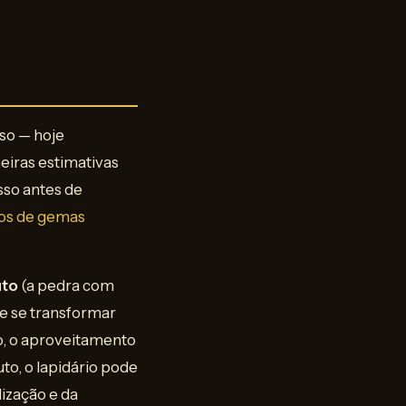
so — hoje
eiras estimativas
sso antes de
ços de gemas
uto
(a pedra com
te se transformar
o, o aproveitamento
to, o lapidário pode
lização e da