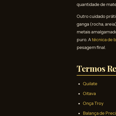
quantidade de mater
Outro cuidado práti
ganga (rocha, areia
metais amalgamados
puro. A
técnica de
pesagem final.
Termos Re
Quilate
Oitava
Onça Troy
Balança de Prec