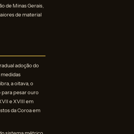
ão de Minas Gerais,
aiores de material
gradual adoção do
a medidas
ra, a oitava, o
o para pesar ouro
XVII e XVIII em
ostos da Coroa em
do sistema métrico