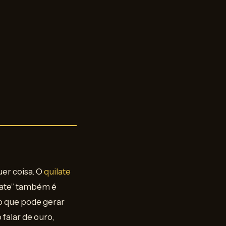
er coisa. O
quilate
ilate” também é
 o que pode gerar
 falar de ouro,