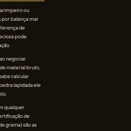
arimpeiro ou
 por balança mal
iferença de
reciosa pode
ação.
ao negociar
e material bruto,
sabe calcular
pedra lapidada ele
to.
om qualquer
rtificação de
de grama) são as