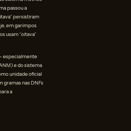
ama passou a
tava” persistiram
oje, em garimpos
hos usam “oitava”
 — especialmente
 ANM) e do sistema
omo unidade oficial
 em gramas nas DNFs
para a