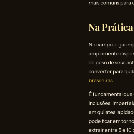
mais comuns para u
Na Prática
No campo, o garimp
amplamente disponív
de peso de seus ac
converter para quil
brasileiras
.
É fundamental que 
inclusões, imperfei
em quilates lapida
pode ficar em torno
extrair entre 5 e 1