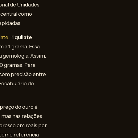
onal de Unidades
 central como
apidadas.
late
:
1 quilate
em a 1 grama. Essa
a gemologia. Assim,
10 gramas. Para
 com precisão entre
vocabulário do
 preço do ouro é
, mas nas relações
presso em reais por
 como referência