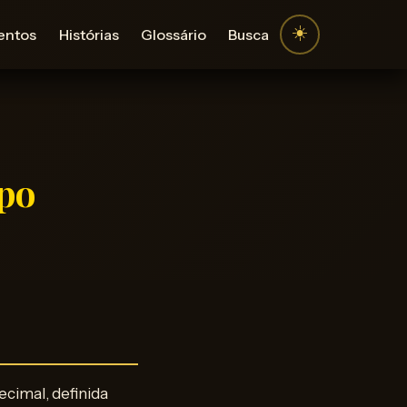
☀️
entos
Histórias
Glossário
Busca
mpo
cimal, definida