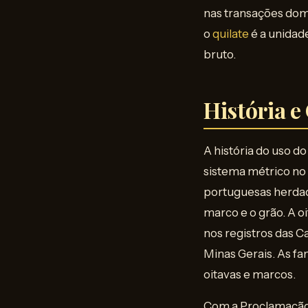
nas transações dom
o
quilate
é a unidad
bruto.
História e
A história do uso d
sistema métrico no 
portuguesas herdada
marco e o grão. A o
nos registros das C
Minas Gerais. As f
oitavas e marcos.
Com a Proclamação 