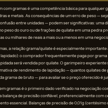
m com gramas é uma competência básica para qualquer g
ras e metais. As consequências de um erro de peso — seja
 confusão entre unidades — podem ser significativas: uma d
o peso do ouro ou de frações de quilate em uma pedra p
as ou milhares de reais a mais ou a menos em uma negoci
mas, a relação grama/quilate é especialmente importante 
o lapidado): o comprador frequentemente paga por grama d
pidada será vendida por quilate. O garimpeiro experiente 
mativa de rendimento de lapidação — quantos quilates de 
a grama de bruto — para avaliar se o preço oferecido é jus
o em gramas é o primeiro dado verificado na negociação c
 balança de precisão confiável, preferencialmente com ce
ento essencial. Balanças de precisão de 0,01g (centésimo 