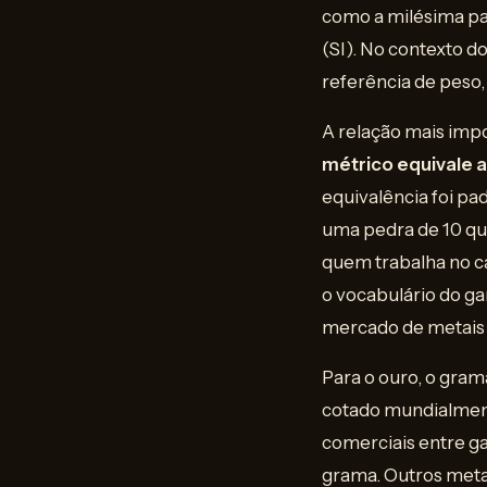
como a milésima pa
(SI). No contexto 
referência de peso,
A relação mais imp
métrico equivale 
equivalência foi pa
uma pedra de 10 qu
quem trabalha no c
o vocabulário do g
mercado de metais 
Para o ouro, o gram
cotado mundialmente
comerciais entre g
grama. Outros meta