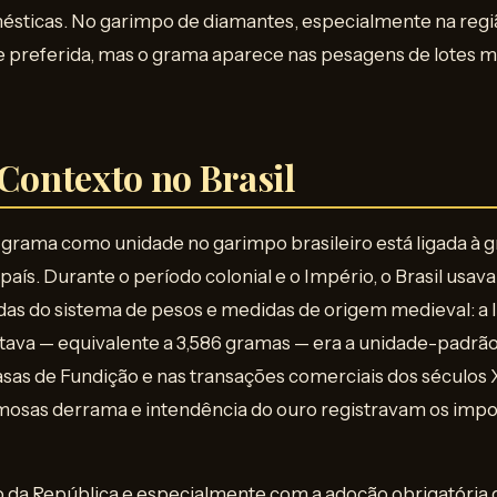
ésticas. No garimpo de diamantes, especialmente na regi
e preferida, mas o grama aparece nas pesagens de lotes m
 Contexto no Brasil
o grama como unidade no garimpo brasileiro está ligada à 
país. Durante o período colonial e o Império, o Brasil usav
s do sistema de pesos e medidas de origem medieval: a lib
itava — equivalente a 3,586 gramas — era a unidade-padrã
asas de Fundição e nas transações comerciais dos séculos 
amosas derrama e intendência do ouro registravam os imp
da República e especialmente com a adoção obrigatória 