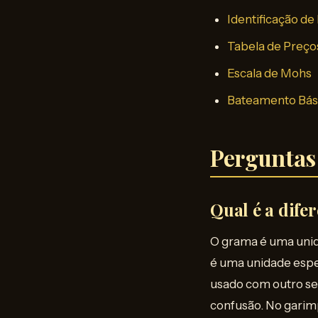
Identificação de
Tabela de Preç
Escala de Mohs
Bateamento Bás
Perguntas
Qual é a dife
O grama é uma unid
é uma unidade espec
usado com outro sen
confusão. No garimp