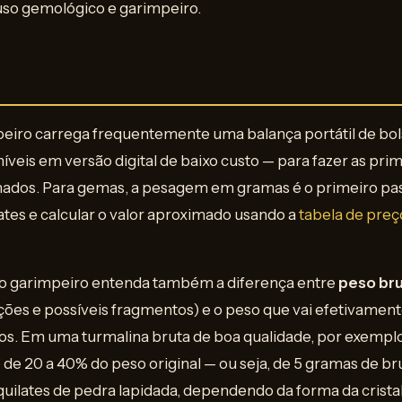
so gemológico e garimpeiro.
eiro carrega frequentemente uma balança portátil de bol
eis em versão digital de baixo custo — para fazer as prim
hados. Para gemas, a pesagem em gramas é o primeiro pa
ates e calcular o valor aproximado usando a
tabela de pre
o garimpeiro entenda também a diferença entre
peso br
ções e possíveis fragmentos) e o peso que vai efetivamen
dos. Em uma turmalina bruta de boa qualidade, por exempl
 de 20 a 40% do peso original — ou seja, de 5 gramas de bru
0 quilates de pedra lapidada, dependendo da forma da crista