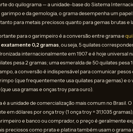
rte do quilograma — a unidade-base do Sistema Internaci
do garimpo e da gemologia, o grama desempenha um papel
 tanto para metais preciosos quanto para gemas brutas e l
ortante para o garimpeiro é a conversão entre grama e
qui
a exatamente 0,2 gramas
, ou seja, 5 quilates correspond
dronizada internacionalmente em 1907 e é hoje universal n
ilates pesa 2 gramas; uma esmeralda de 50 quilates pesa 
ampo, a conversão é indispensável para comunicar pesos
arimpo (que frequentemente usa quilates para gemas) e o 
(que usa gramas e onças troy para ouro).
a é a unidade de comercialização mais comum no Brasil. O
 em dólares por onça troy (1 onça troy = 31,1035 gramas)
arimpeiro e banco ou comprador, o preço é geralmente ex
is preciosos como prata e platina também usam o grama