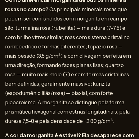
Como diferenciar morganita de outros minerais
rosas no campo?
Os principais minerais rosas que
podem ser confundidos com morganita em campo
são: turmalina rosa (rubellita) — mais dura (7–7,5) e
com brilho vítreo similar, mas com sistema cristalino
romboédrico e formas diferentes; topázio rosa —
mais pesado (3,5 g/cm³) e com clivagem perfeita em
uma direção, formando faces planas lisas; quartzo
rosa — muito mais mole (7) e sem formas cristalinas
bem definidas, geralmente massivo; kunzita
(espodumênio lilás/rosa) — biaxial, com forte
pleocroísmo. A morganita se distingue pela forma
prismática hexagonal com estrias longitudinais, pela
dureza 7,5–8 e pela densidade de ~2,80 g/cm³.
A cor da morganita é estável? Ela desaparece com