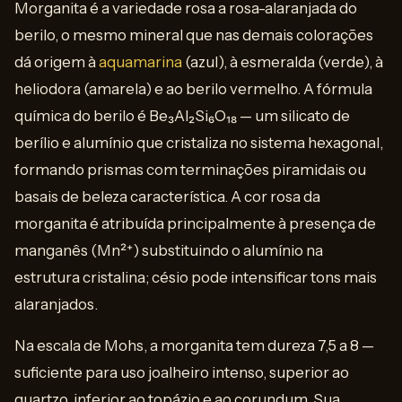
Morganita é a variedade rosa a rosa-alaranjada do
berilo, o mesmo mineral que nas demais colorações
dá origem à
aquamarina
(azul), à esmeralda (verde), à
heliodora (amarela) e ao berilo vermelho. A fórmula
química do berilo é Be₃Al₂Si₆O₁₈ — um silicato de
berílio e alumínio que cristaliza no sistema hexagonal,
formando prismas com terminações piramidais ou
basais de beleza característica. A cor rosa da
morganita é atribuída principalmente à presença de
manganês (Mn²⁺) substituindo o alumínio na
estrutura cristalina; césio pode intensificar tons mais
alaranjados.
Na escala de Mohs, a morganita tem dureza 7,5 a 8 —
suficiente para uso joalheiro intenso, superior ao
quartzo, inferior ao topázio e ao corundum. Sua