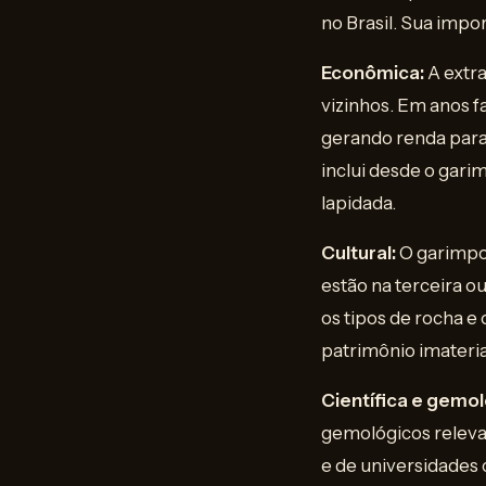
no Brasil. Sua impo
Econômica:
A extra
vizinhos. Em anos 
gerando renda para 
inclui desde o garim
lapidada.
Cultural:
O garimpo 
estão na terceira o
os tipos de rocha e 
patrimônio imaterial
Científica e gemol
gemológicos releva
e de universidades 