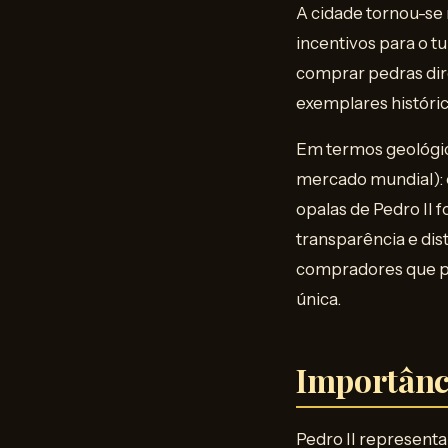
A cidade tornou-se 
incentivos para o t
comprar pedras dir
exemplares históric
Em termos geológico
mercado mundial): e
opalas de Pedro II 
transparência e di
compradores que pre
única.
Importânc
Pedro II representa