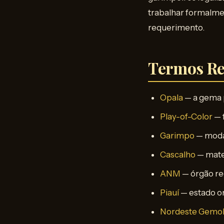
trabalhar formalme
requerimento.
Termos Re
Opala
— a gema p
Play-of-Color
— 
Garimpo
— moda
Cascalho
— mate
ANM
— órgão re
Piauí
— estado on
Nordeste Gemol