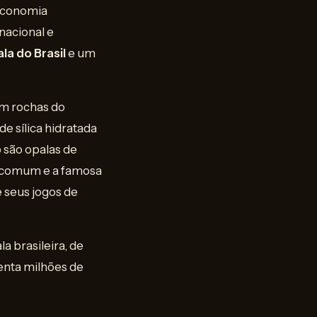
 economia
nacional e
la do Brasil
e um
m rochas do
e sílica hidratada
 são opalas de
la comum e a famosa
 seus jogos de
a brasileira, de
enta milhões de