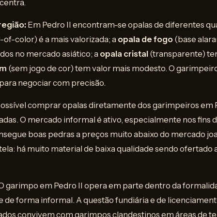
centra.
região:
Em Pedro II encontram-se opalas de diferentes qu
of-color) é a mais valorizada; a
opala de fogo
(base alara
dos no mercado asiático; a
opala cristal
(transparente) t
um
(sem jogo de cor) tem valor mais modesto. O garimpeir
o para negociar com precisão.
ossível comprar opalas diretamente dos garimpeiros em Pe
dadas. O mercado informal é ativo, especialmente nos fin
nsegue boas pedras a preços muito abaixo do mercado jo
tela: há muito material de baixa qualidade sendo ofertado 
O garimpo em Pedro II opera em parte dentro da formalid
de forma informal. A questão fundiária e de licenciament
zados convivem com garimpos clandestinos em áreas de t