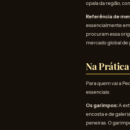
opala da região, co
Referência de me
essencialmente em 
procuram essa orige
mercado global de
Na Prática
Para quem vai a Ped
essenciais:
Os garimpos:
A ext
encosta e de galeri
peneiras. O garimpe