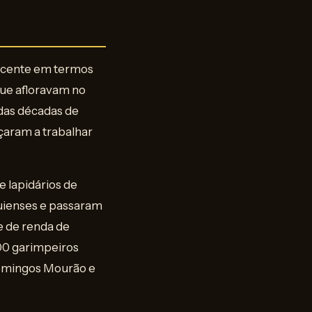
recente em termos
que afloravam no
 das décadas de
çaram a trabalhar
e lapidários de
auienses e passaram
e de renda de
000 garimpeiros
Domingos Mourão e