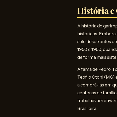
História e
A história do gari
históricos. Embora
solo desde antes do
1950 e 1960, quand
de forma mais siste
A fama de Pedro II 
Teófilo Otoni (MG) 
a comprá-las em qua
centenas de família
trabalhavam ativam
Brasileira.