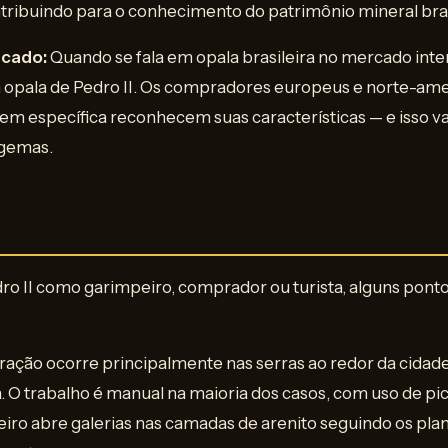
ntribuindo para o conhecimento do patrimônio mineral bras
rcado:
Quando se fala em opala brasileira no mercado inter
opala de Pedro II. Os compradores europeus e norte-am
m específica reconhecem suas características — e isso va
 gemas.
ro II como garimpeiro, comprador ou turista, alguns ponto
ração ocorre principalmente nas serras ao redor da cidad
a. O trabalho é manual na maioria dos casos, com uso de pic
iro abre galerias nas camadas de arenito seguindo os plan