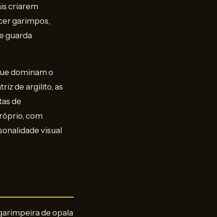
ais criarem
cer garimpos,
ue guarda
 (que dominam o
z de argilito, as
tas de
róprio, com
onalidade visual
 garimpeira de opala