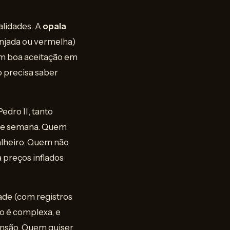
alidades. A
opala
njada ou vermelha)
em boa aceitação em
o precisa saber
dro II, tanto
s de semana. Quem
alheiro. Quem não
a preços inflados
ade (com registros
o é complexa, e
ensão. Quem quiser