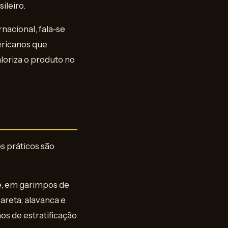
ileiro.
nacional, fala-se
ericanos que
loriza o produto no
s práticos são
e, em garimpos de
areta, alavanca e
os de estratificação