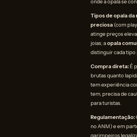
onde a opala se con
Tipos de opala da 
preciosa
(com play-
atinge preços eleva
joias; a
opala com
distinguir cada tip
Compra direta:
É p
brutas quanto lapi
tem experiência co
tem, precisa de cau
para turistas.
Regulamentação:
no ANM) e em parte 
garimpeiros legali