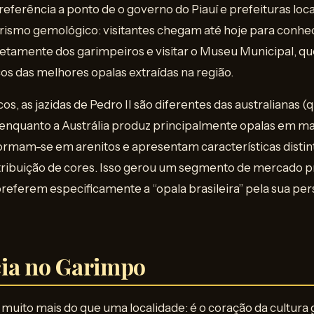
referência a ponto de o governo do Piauí e prefeituras loc
urismo gemológico: visitantes chegam até hoje para conhe
etamente dos garimpeiros e visitar o Museu Municipal, q
os das melhores opalas extraídas na região.
s, as jazidas de Pedro II são diferentes das australianas
nquanto a Austrália produz principalmente opalas em matri
formam-se em arenitos e apresentam características distin
stribuição de cores. Isso gerou um segmento de mercado p
ferem especificamente a “opala brasileira” pela sua pers
ia no Garimpo
 muito mais do que uma localidade: é o coração da cultura