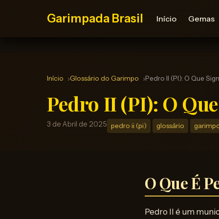
Garimpada Brasil
Início
Gemas
Início
Glossário do Garimpo
Pedro II (PI): O Que Si
Pedro II (PI): O Qu
3 de Abril de 2025
pedro ii (pi)
glossário
garimp
O Que É Pe
Pedro II é um munic