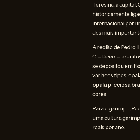
Teresina, a capita
historicamente liga
internacional por u
dos mais important
A região de Pedro II
Cretáceo — arenitos
se depositou em fis
variados tipos: opa
opala preciosa bra
cores.
Para o garimpo, Ped
uma cultura garimp
reais por ano.