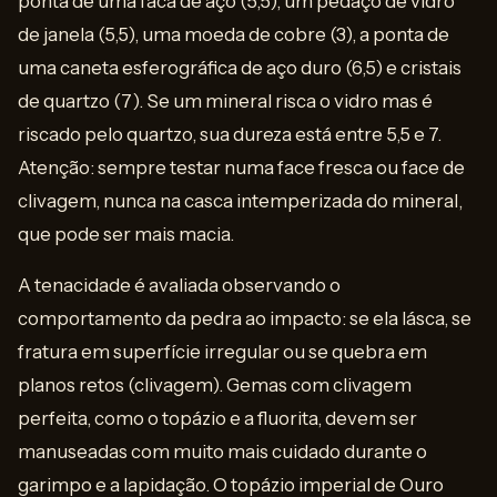
ponta de uma faca de aço (5,5), um pedaço de vidro
de janela (5,5), uma moeda de cobre (3), a ponta de
uma caneta esferográfica de aço duro (6,5) e cristais
de quartzo (7). Se um mineral risca o vidro mas é
riscado pelo quartzo, sua dureza está entre 5,5 e 7.
Atenção: sempre testar numa face fresca ou face de
clivagem, nunca na casca intemperizada do mineral,
que pode ser mais macia.
A tenacidade é avaliada observando o
comportamento da pedra ao impacto: se ela lásca, se
fratura em superfície irregular ou se quebra em
planos retos (clivagem). Gemas com clivagem
perfeita, como o topázio e a fluorita, devem ser
manuseadas com muito mais cuidado durante o
garimpo e a lapidação. O topázio imperial de Ouro