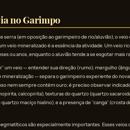
ia no Garimpo
 serra (em oposição ao garimpeiro de rio/aluvião), o veio é
um veio mineralizado é a essência da atividade. Um veio ri
es ou anos, enquanto o aluvião tende a se esgotar mais 
r” um veio — entender sua direção (rumo), mergulho (ângul
e mineralização — separa o garimpeiro experiente do nova
toso nem sempre contém ouro; é preciso observar indicad
senopirita, calcopirita), texturas do quartzo (quartzo sacaroi
 quartzo maciço hialino), e a presença de “canga” (crosta d
pegmatíticos são especialmente importantes. Esses veios