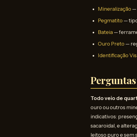
Mineralização
— 
Pegmatito
— tip
Bateia
— ferramen
Ouro Preto
— reg
Identificação Vis
Perguntas
Todo veio de quar
ouro ou outros mine
indicativos: presenç
sacaroidal, e altera
leitoso puro e sem