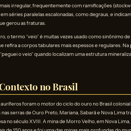
ais irregular, frequentemente com ramificações (stockw
m séries paralelas escalonadas, como degraus, e indicam
ue gerou as fraturas.
ro, o termo “veio” é muitas vezes usado como sinônimo de
se refira a corpos tabulares mais espessos e regulares. Na
peguei o veio” quando localizam uma estrutura mineraliza
 Contexto no Brasil
auríferos foram o motor do ciclo do ouro no Brasil colonial
 nas serras de Ouro Preto, Mariana, Sabará e Nova Lima t
a no século XVIII. A mina de Morro Velho, em Nova Lima,
ais de 150 anos e foi uma das minas mais profundas do mu