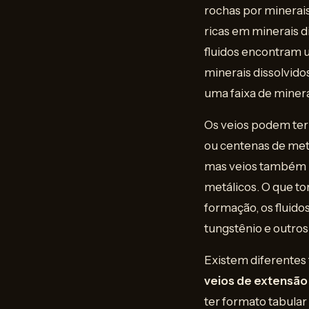
rochas por minerais
ricas em minerais d
fluidos encontram 
minerais dissolvido
uma faixa de miner
Os veios podem ter
ou centenas de met
mas veios também po
metálicos. O que to
formação, os fluido
tungstênio e outros
Existem diferentes 
veios de extensão
ter formato tabular