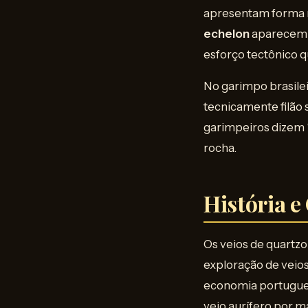
apresentam forma m
echelon
aparecem e
esforço tectônico q
No garimpo brasilei
tecnicamente filão 
garimpeiros dizem “
rocha.
História e
Os veios de quartzo 
exploração de veios
economia portugues
veio aurífero por m