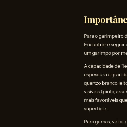
Importânc
Para o garimpeiro de
Encontrar e seguir 
um garimpo por mes
A capacidade de “le
espessura e grau d
quartzo branco lei
visíveis (pirita, ar
mais favoráveis que
superfície.
Para gemas, veios 