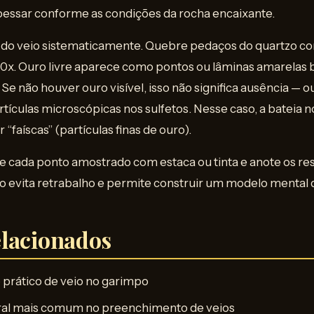
pessar conforme as condições da rocha encaixante.
 do veio sistematicamente. Quebre pedaços do quartzo c
0x. Ouro livre aparece como pontos ou lâminas amarelas b
 Se não houver ouro visível, isso não significa ausência — 
ículas microscópicas nos sulfetos. Nesse caso, a bateia no
 “faíscas” (partículas finas de ouro).
 cada ponto amostrado com estaca ou tinta e anote os res
evita retrabalho e permite construir um modelo mental d
lacionados
prático de veio no garimpo
al mais comum no preenchimento de veios