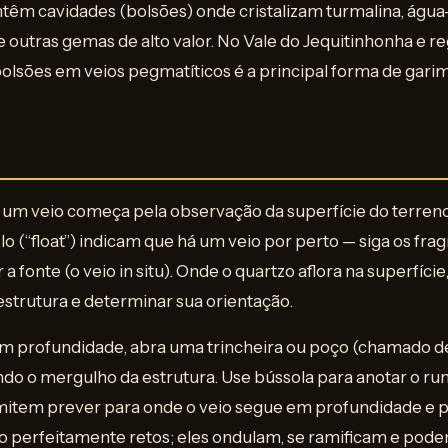
ntêm cavidades (bolsões) onde cristalizam turmalina, águ
e outras gemas de alto valor. No Vale do Jequitinhonha e re
bolsões em veios pegmatíticos é a principal forma de gari
r um veio começa pela observação da superfície do terren
olo (“float”) indicam que há um veio por perto — siga os f
a fonte (o veio in situ). Onde o quartzo aflora na superfície
estrutura e determinar sua orientação.
em profundidade, abra uma trincheira ou poço (chamado de
do o mergulho da estrutura. Use bússola para anotar o r
item prever para onde o veio segue em profundidade e pla
o perfeitamente retos; eles ondulam, se ramificam e pode