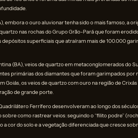
ofundidade.
), embora o ouro aluvionar tenha sido o mais famoso, a o
 quartzo nas rochas do Grupo Grão-Pará que foram erodid
 depósitos superficiais que atraíram mais de 100.000 gar
tina (BA), veios de quartzo em metaconglomerados do 
ontes primárias dos diamantes que foram garimpados por m
 Em Goiás, os veios de quartzo com ouro na região de Crixá
ação de grande porte.
Quadrilátero Ferrífero desenvolveram ao longo dos sécu
o sobre como rastrear veios: seguindo o “filito podre” (roc
o a cor do solo e a vegetação diferenciada que cresce sob