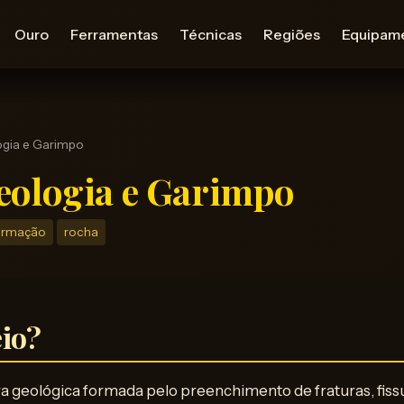
Ouro
Ferramentas
Técnicas
Regiões
Equipam
ogia e Garimpo
eologia e Garimpo
ormação
rocha
eio?
a geológica formada pelo preenchimento de fraturas, fiss