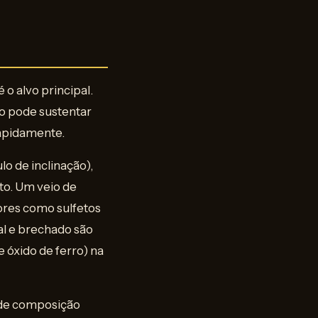
 o alvo principal.
co pode sustentar
rapidamente.
o de inclinação),
to. Um veio de
ores como sulfetos
dal e brechado são
e óxido de ferro) na
 de composição