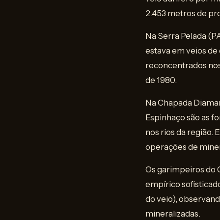
2.453 metros de pr
Na Serra Pelada (PA
estava em veios de
reconcentrados nos
de 1980.
Na Chapada Diaman
Espinhaço são as f
nos rios da região.
operações de miner
Os garimpeiros do 
empírico sofisticad
do veio), observand
mineralizadas.