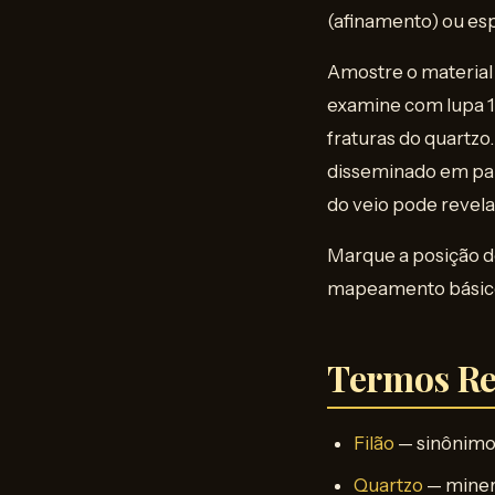
(afinamento) ou es
Amostre o material
examine com lupa 1
fraturas do quartzo.
disseminado em part
do veio pode revelar
Marque a posição de
mapeamento básico 
Termos Re
Filão
— sinônimo 
Quartzo
— miner