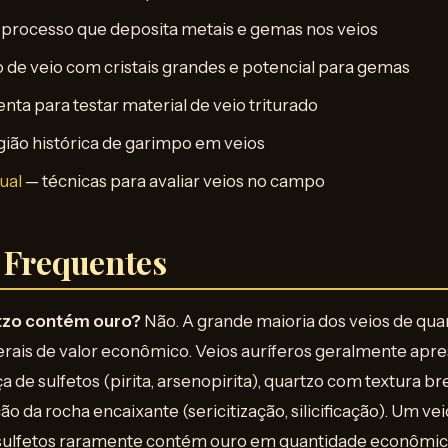
processo que deposita metais e gemas nos veios
o de veio com cristais grandes e potencial para gemas
ta para testar material de veio triturado
ião histórica de garimpo em veios
ual
— técnicas para avaliar veios no campo
 Frequentes
tzo contém ouro?
Não. A grande maioria dos veios de quar
rais de valor econômico. Veios auríferos geralmente apre
a de sulfetos (pirita, arsenopirita), quartzo com textura b
ção da rocha encaixante (sericitização, silicificação). Um v
 sulfetos raramente contém ouro em quantidade econômic