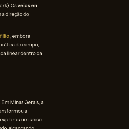
ork). Os
veios en
 a direção do
filão
, embora
 prática do campo,
da linear dentro da
. Em Minas Gerais, a
ransformou a
 explorou um único
ndo, alcançando