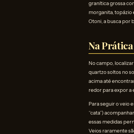
granítica grossa co
morganita, topázio 
Otoni, a busca por 
Na Prática
No campo, localiza
quartzo soltos no s
acima até encontrar 
redor para expor a 
Para seguir o veio 
“cata”) acompanhan
essas medidas perm
Veios raramente sã