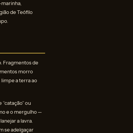
a-marinha,
gião de Teófilo
mpo.
o. Fragmentos de
ragmentos morro
, limpe a terra ao
 “catação” ou
umo e o mergulho —
nejar a lavra.
m se adelgaçar