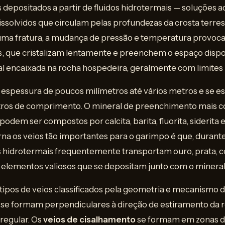
 depositados a partir de fluidos hidrotermais — soluções 
issolvidos que circulam pelas profundezas da crosta terre
uma fratura, a mudança de pressão e temperatura provoca
s, que cristalizam lentamente e preenchem o espaço dispon
al encaixada na rocha hospedeira, geralmente com limites
 espessura de poucos milímetros até vários metros e se e
ros de comprimento. O mineral de preenchimento mais c
dem ser compostos por calcita, barita, fluorita, siderita e
rna os veios tão importantes para o garimpo é que, durant
s hidrotermais frequentemente transportam ouro, prata, c
 elementos valiosos que se depositam junto com o mineral
tipos de veios classificados pela geometria e mecanismo 
se formam perpendiculares à direção de estiramento da
 regular. Os
veios de cisalhamento
se formam em zonas de