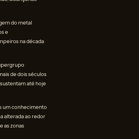
rigem do metal
os e
impeiros na década
Supergrupo
ais de dois séculos
s sustentam até hoje
los um conhecimento
ha alterada ao redor
re as zonas