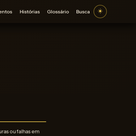
☀️
entos
Histórias
Glossário
Busca
uras ou falhas em