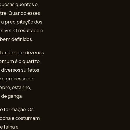
aquosas quentes e
stre. Quando esses
 a precipitação dos
ível. O resultado é
 bem definidos.
stender por dezenas
omum é o quartzo,
 diversos sulfetos
e o processo de
obre, estanho,
 de ganga.
de formação. Os
 rocha e costumam
 falha e