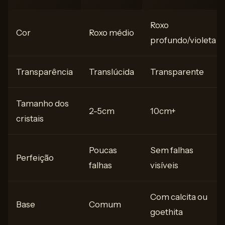
Roxo
Cor
Roxo médio
profundo/violeta
Transparência
Translúcida
Transparente
Tamanho dos
2-5cm
10cm+
cristais
Poucas
Sem falhas
Perfeição
falhas
visíveis
Com calcita ou
Base
Comum
goethita