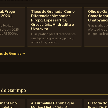
al: Preço
Tipos de Granada: Como
Olho de Gat
 2026 |
Diferenciar Almandina,
Como Identi
Piropo, Espessartita,
Chatoyânc
Grossulária, Andradita e
do topázio
Guia prático p
Uvarovita
Preto em 2026:
efeito olho de
de R$ 500/ct,
em gemas bras
Guia prático para diferenciar os
seis tipos de granada (garnet):
almandina, piropo, …
ias de Gemas →
s do Garimpo
iamante no
A Turmalina Paraíba que
História d
mpleto |
Mudou Minha Vida: A
Brasil: Do 