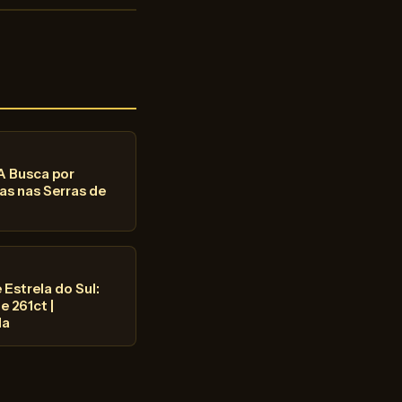
A Busca por
s nas Serras de
Estrela do Sul:
e 261ct |
da