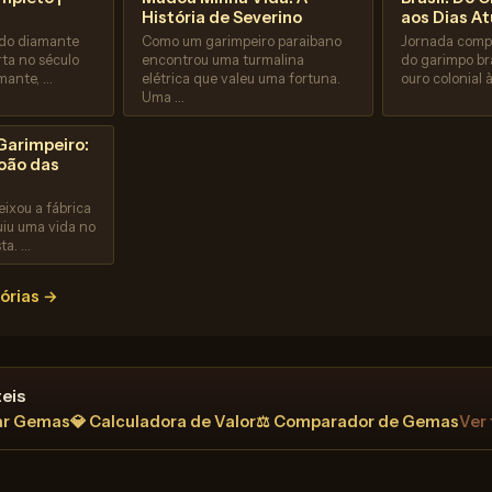
História de Severino
aos Dias At
 do diamante
Como um garimpeiro paraibano
Jornada compl
rta no século
encontrou uma turmalina
do garimpo bra
amante, …
elétrica que valeu uma fortuna.
ouro colonial 
Uma …
Garimpeiro:
João das
ixou a fábrica
uiu uma vida no
ta. …
tórias →
eis
ar Gemas
💎 Calculadora de Valor
⚖️ Comparador de Gemas
Ver