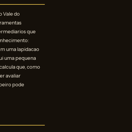
o Vale do
rramentas
termediarios que
conhecimento:
 em uma lapidacao
ssui uma pequena
calcula que, como
r avaliar
peiro pode