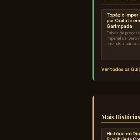
Topázio Imperi
por Quilate em
Garimpada
Tabela de preços 
imperial de Ouro 
amarelo-dourado 
…
Ver todos os Gu
Mais História
História do D
Brasil: Guia Co