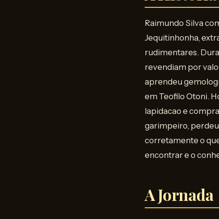
Raimundo Silva com
Jequitinhonha, ext
rudimentares. Duran
revendiam por valo
aprendeu gemologia
em Teofilo Otoni. H
lapidacao e compra
garimpeiro, perdeu 
corretamente o que
encontrar e o conh
A Jornada