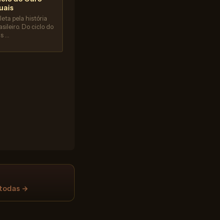
uais
eta pela história
sileiro. Do ciclo do
às …
 todas →