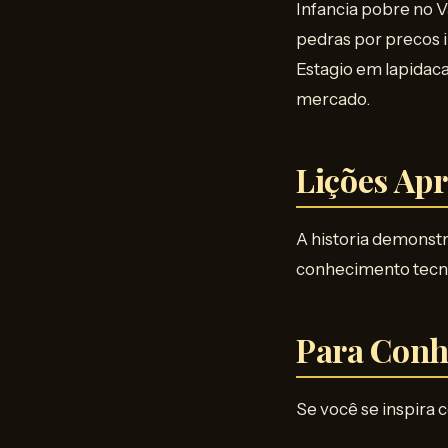
Infancia pobre no 
pedras por precos i
Estagio em lapidac
mercado.
Lições Ap
A historia demonst
conhecimento tecni
Para Conh
Se você se inspira 