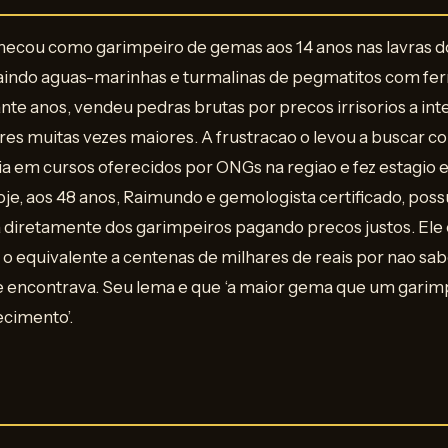
ecou como garimpeiro de gemas aos 14 anos nas lavras d
raindo aguas-marinhas e turmalinas de pegmatitos com fe
te anos, vendeu pedras brutas por precos irrisorios a in
res muitas vezes maiores. A frustracao o levou a buscar 
 em cursos oferecidos por ONGs na regiao e fez estagio
oje, aos 48 anos, Raimundo e gemologista certificado, po
 diretamente dos garimpeiros pagando precos justos. Ele 
o equivalente a centenas de milhares de reais por nao sabe
 encontrava. Seu lema e que ‘a maior gema que um garim
ecimento’.