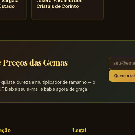
 Vargas:
Josefa: A Rainha dos
 Estado
Cristais de Corinto
de Preços das Gemas
Quero a tab
quilate, dureza e multiplicador de tamanho — o
F. Deixe seu e-mail e baixe agora, de graça.
ação
Legal