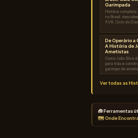
Garimpada
História completa
no Brasil: descobe
XVIII, Ciclo do Di
De Operário a 
A História de 
Ametistas
Como João Silva de
para trás e constr
garimpo de ametis
Ver todas as His
🧰 Ferramentas út
🗺️ Onde Encontr