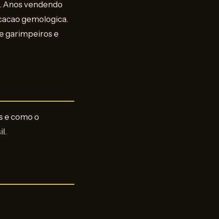
s. Anos vendendo
ucacao gemologica.
e garimpeiros e
s e como o
l.