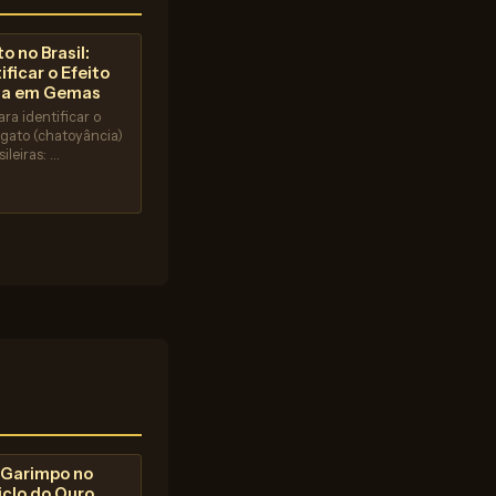
o no Brasil:
ficar o Efeito
ia em Gemas
ara identificar o
 gato (chatoyância)
ileiras: …
o Garimpo no
Ciclo do Ouro