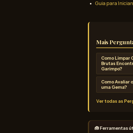
Guia para Inicia
Mais Pergunt
Como Limpar
Brutas Encont
Garimpo?
Como Avaliar 
uma Gema?
Ver todas as Pe
🧰 Ferramentas út