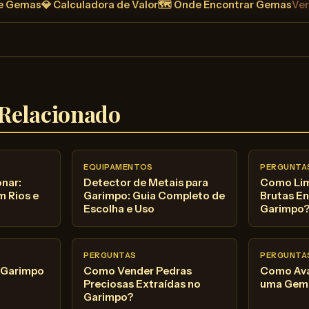
de Gemas
💎 Calculadora de Valor
🗺️ Onde Encontrar Gemas
Ver
Relacionado
EQUIPAMENTOS
PERGUNTA
nar:
Detector de Metais para
Como Li
 Rios e
Garimpo: Guia Completo de
Brutas E
Escolha e Uso
Garimpo
PERGUNTAS
PERGUNTA
o Garimpo
Como Vender Pedras
Como Aval
Preciosas Extraídas no
uma Gem
Garimpo?