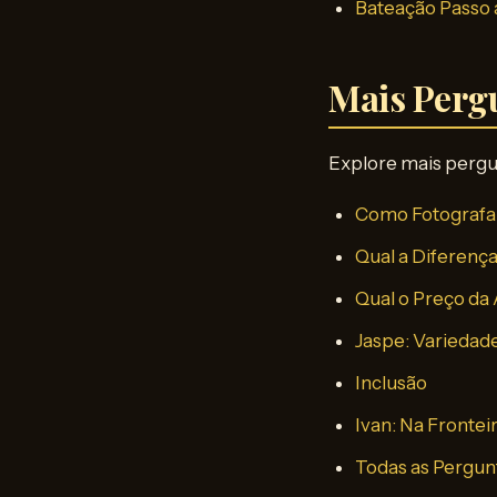
Bateação Passo 
Mais Perg
Explore mais pergu
Como Fotografa
Qual a Diferenç
Qual o Preço da 
Jaspe: Variedade
Inclusão
Ivan: Na Frontei
Todas as Pergun