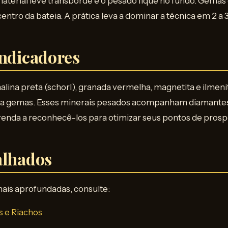
aterial leve transborde e o pesado fique no fundo. Gemas
ntro da bateia. A prática leva a dominar a técnica em 2 a
Indicadores
lina preta (schorl), granada vermelha, magnetita e ilmeni
ara gemas. Esses minerais pesados acompanham diamantes, 
renda a reconhecê-los para otimizar seus pontos de pros
alhados
ais aprofundadas, consulte:
 e Riachos