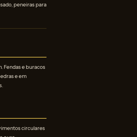
esado, peneiras para
m. Fendas e buracos
pedras e em
s.
vimentos circulares