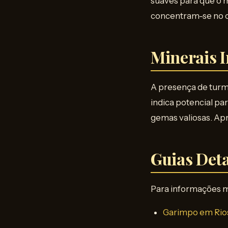
suaves para que o m
concentram-se no ce
Minerais 
A presença de turma
indica potencial p
gemas valiosas. Ap
Guias Det
Para informações m
Garimpo em Rios