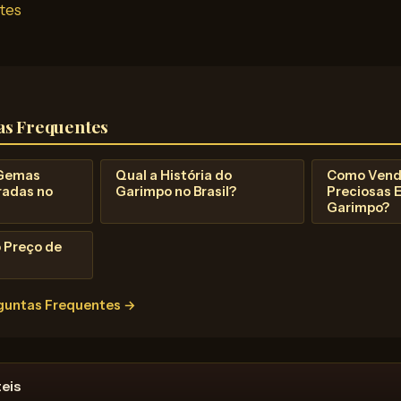
ntes
as Frequentes
 Gemas
Qual a História do
Como Vend
radas no
Garimpo no Brasil?
Preciosas E
Garimpo?
o Preço de
rguntas Frequentes →
eis