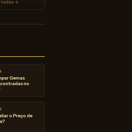
 todas →
S
mpar Gemas
ncontradas no
?
S
iar o Preço de
a?