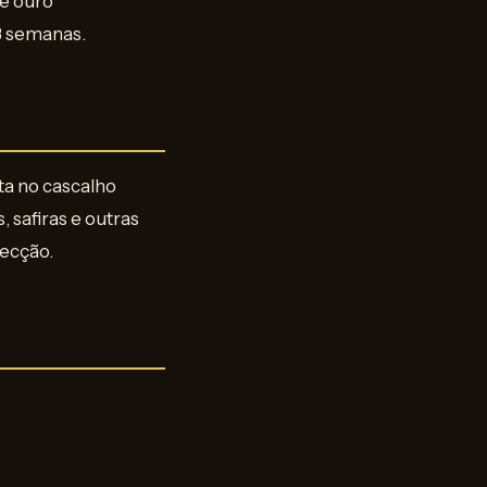
 e ouro
 3 semanas.
ta no cascalho
safiras e outras
pecção.