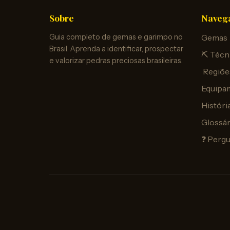
Sobre
Naveg
Guia completo de gemas e garimpo no
Gemas
Brasil. Aprenda a identificar, prospectar
⛏️ Técn
e valorizar pedras preciosas brasileiras.
️ Regiõe
Equipa
Históri
Glossár
❓ Perg