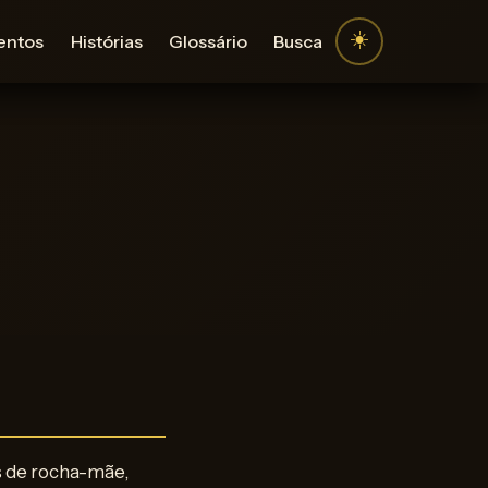
☀️
entos
Histórias
Glossário
Busca
s de rocha-mãe,