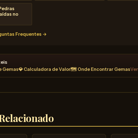
Pedras
aídas no
rguntas Frequentes →
eis
de Gemas
💎 Calculadora de Valor
🗺️ Onde Encontrar Gemas
Ver
Relacionado