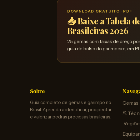
DOWNLOAD GRATUITO · PDF
📥 Baixe a Tabela 
Brasileiras 2026
25 gemas com faixas de preço por 
guia de bolso do garimpeiro, em PD
Sobre
Naveg
Guia completo de gemas e garimpo no
Gemas
Brasil. Aprenda a identificar, prospectar
⛏️ Técn
e valorizar pedras preciosas brasileiras.
️ Regiõe
Equipa