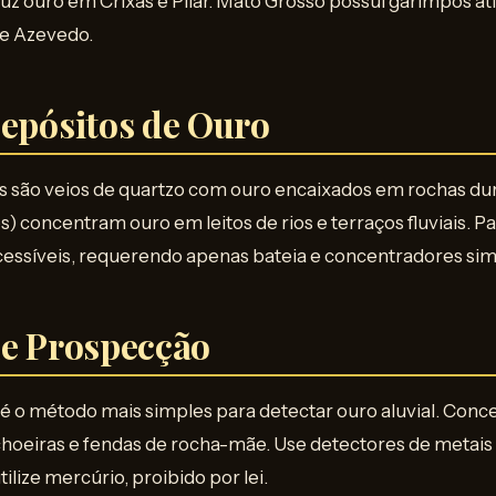
duz ouro em Crixás e Pilar. Mato Grosso possui garimpos at
de Azevedo.
Depósitos de Ouro
s são veios de quartzo com ouro encaixados em rochas du
s) concentram ouro em leitos de rios e terraços fluviais. Pa
cessíveis, requerendo apenas bateia e concentradores sim
de Prospecção
 é o método mais simples para detectar ouro aluvial. Con
achoeiras e fendas de rocha-mãe. Use detectores de metais
ilize mercúrio, proibido por lei.