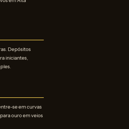
ivos em Alta
ras. Depósitos
ra iniciantes,
ples.
centre-se em curvas
 para ouro em veios