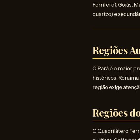
Ferrífero), Goiás, 
quartzo) e secundári
Regiões Au
O Pará é o maior pr
históricos. Roraima
região exige atençã
Regiões d
O Quadrilátero Ferr