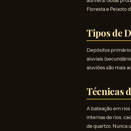
aurífera. Goiás pro
Floresta e Peixoto 
Tipos de 
Depósitos primário
aluviais (secundário
aluviões são mais a
Técnicas 
A bateação em rios
internas de rios, c
de quartzo. Nunca ut