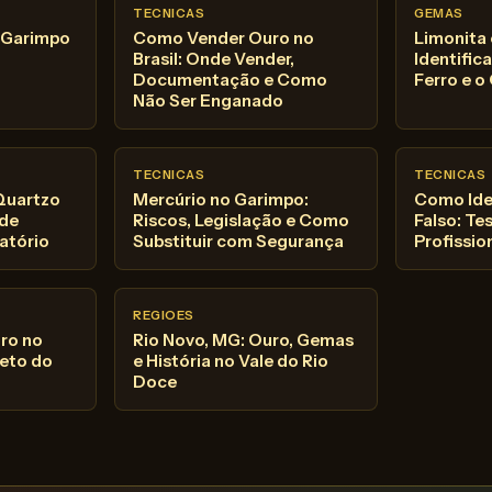
TECNICAS
GEMAS
o Garimpo
Como Vender Ouro no
Limonita
Brasil: Onde Vender,
Identific
Documentação e Como
Ferro e o
Não Ser Enganado
TECNICAS
TECNICAS
Quartzo
Mercúrio no Garimpo:
Como Ide
 de
Riscos, Legislação e Como
Falso: Te
atório
Substituir com Segurança
Profissio
REGIOES
ro no
Rio Novo, MG: Ouro, Gemas
leto do
e História no Vale do Rio
Doce