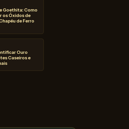
 e Goethita: Como
ar os Óxidos de
 Chapéu de Ferro
ntificar Ouro
stes Caseiros e
nais