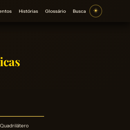
☀️
entos
Histórias
Glossário
Busca
icas
 (Quadrilátero