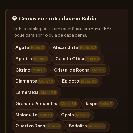
💎 Gemas encontradas em Bahia
Pedras catalogadas com ocorrência em Bahia (BA).
Toque para abrir o guia de cada gema.
Agata
Alexandrita
Mohs 7
Mohs 8.5
Apatita
Calcita Ótica
Mohs 5
Mohs 3
Citrino
Cristal de Rocha
Mohs 7
Mohs 7
Diamante
Epidoto
Mohs 10
Mohs 6.5
Esmeralda
Mohs 7.5
Granada Almandina
Jaspe
Mohs 7.5
Mohs 7
Malaquita
Opala
Mohs 4
Mohs 6
Quartzo Rosa
Sodalita
Mohs 7
Mohs 5.5