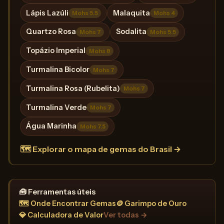
Lápis Lazúli
Malaquita
Mohs 5.5
Mohs 4
Quartzo Rosa
Sodalita
Mohs 7
Mohs 5.5
Topázio Imperial
Mohs 8
Turmalina Bicolor
Mohs 7
Turmalina Rosa (Rubelita)
Mohs 7
Turmalina Verde
Mohs 7
Água Marinha
Mohs 7.5
🗺️ Explorar o mapa de gemas do Brasil →
🧰 Ferramentas úteis
🗺️ Onde Encontrar Gemas
🪙 Garimpo de Ouro
💎 Calculadora de Valor
Ver todas →