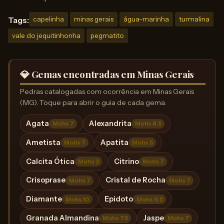
Tags:
capelinha
minas gerais
água-marinha
turmalina
vale do jequitinhonha
pegmatito
💎 Gemas encontradas em Minas Gerais
Pedras catalogadas com ocorrência em Minas Gerais
(MG). Toque para abrir o guia de cada gema.
Agata
Alexandrita
Mohs 7
Mohs 8.5
Ametista
Apatita
Mohs 7
Mohs 5
Calcita Ótica
Citrino
Mohs 3
Mohs 7
Crisoprase
Cristal de Rocha
Mohs 7
Mohs 7
Diamante
Epidoto
Mohs 10
Mohs 6.5
Granada Almandina
Jaspe
Mohs 7.5
Mohs 7