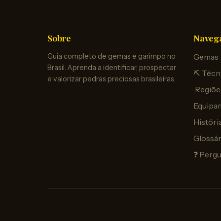
Sobre
Naveg
Guia completo de gemas e garimpo no
Gemas
Brasil. Aprenda a identificar, prospectar
⛏️ Técn
e valorizar pedras preciosas brasileiras.
️ Regiõe
Equipa
Históri
Glossár
❓ Perg