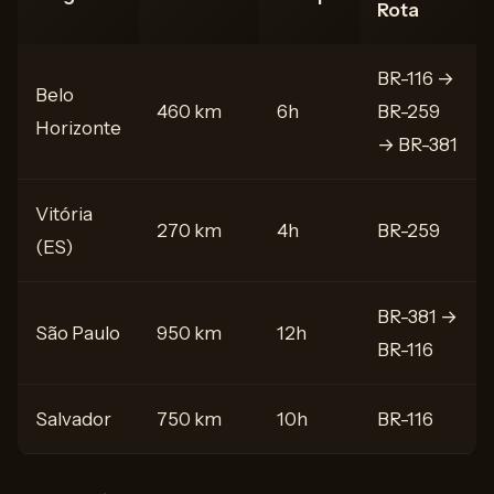
Rota
BR-116 →
Belo
460 km
6h
BR-259
Horizonte
→ BR-381
Vitória
270 km
4h
BR-259
(ES)
BR-381 →
São Paulo
950 km
12h
BR-116
Salvador
750 km
10h
BR-116