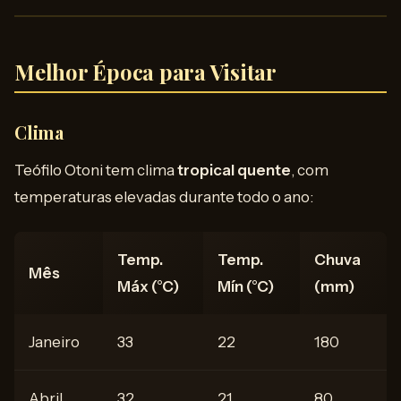
Melhor Época para Visitar
Clima
Teófilo Otoni tem clima
tropical quente
, com
temperaturas elevadas durante todo o ano:
Temp.
Temp.
Chuva
Mês
Máx (°C)
Mín (°C)
(mm)
Janeiro
33
22
180
Abril
32
21
80