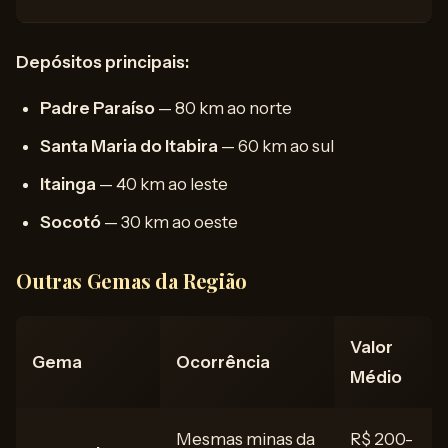
Depósitos principais:
Padre Paraíso
— 80 km ao norte
Santa Maria do Itabira
— 60 km ao sul
Itainga
— 40 km ao leste
Socotó
— 30 km ao oeste
Outras Gemas da Região
Valor
Gema
Ocorrência
Médio
Mesmas minas da
R$ 200-