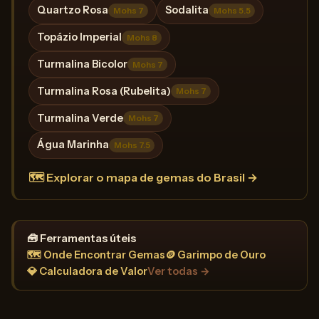
Quartzo Rosa
Sodalita
Mohs 7
Mohs 5.5
Topázio Imperial
Mohs 8
Turmalina Bicolor
Mohs 7
Turmalina Rosa (Rubelita)
Mohs 7
Turmalina Verde
Mohs 7
Água Marinha
Mohs 7.5
🗺️ Explorar o mapa de gemas do Brasil →
🧰 Ferramentas úteis
🗺️ Onde Encontrar Gemas
🪙 Garimpo de Ouro
💎 Calculadora de Valor
Ver todas →