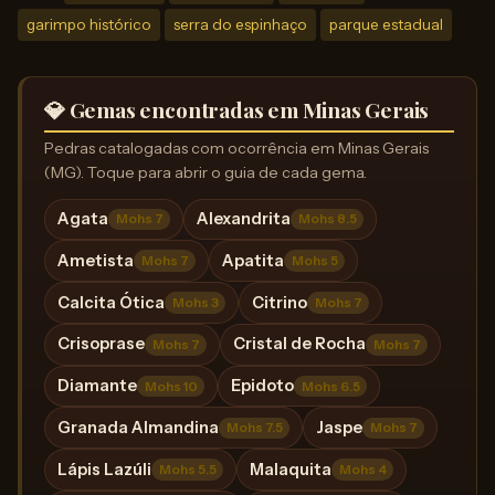
garimpo histórico
serra do espinhaço
parque estadual
💎 Gemas encontradas em Minas Gerais
Pedras catalogadas com ocorrência em Minas Gerais
(MG). Toque para abrir o guia de cada gema.
Agata
Alexandrita
Mohs 7
Mohs 8.5
Ametista
Apatita
Mohs 7
Mohs 5
Calcita Ótica
Citrino
Mohs 3
Mohs 7
Crisoprase
Cristal de Rocha
Mohs 7
Mohs 7
Diamante
Epidoto
Mohs 10
Mohs 6.5
Granada Almandina
Jaspe
Mohs 7.5
Mohs 7
Lápis Lazúli
Malaquita
Mohs 5.5
Mohs 4