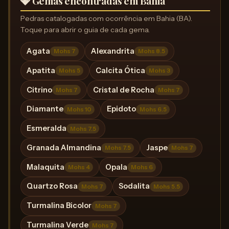
💎 Gemas encontradas em Bahia
Pedras catalogadas com ocorrência em Bahia (BA).
Toque para abrir o guia de cada gema.
Agata
Alexandrita
Mohs 7
Mohs 8.5
Apatita
Calcita Ótica
Mohs 5
Mohs 3
Citrino
Cristal de Rocha
Mohs 7
Mohs 7
Diamante
Epidoto
Mohs 10
Mohs 6.5
Esmeralda
Mohs 7.5
Granada Almandina
Jaspe
Mohs 7.5
Mohs 7
Malaquita
Opala
Mohs 4
Mohs 6
Quartzo Rosa
Sodalita
Mohs 7
Mohs 5.5
Turmalina Bicolor
Mohs 7
Turmalina Verde
Mohs 7