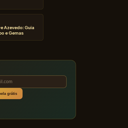
De Azevedo: Guia
po e Gemas
ela grátis