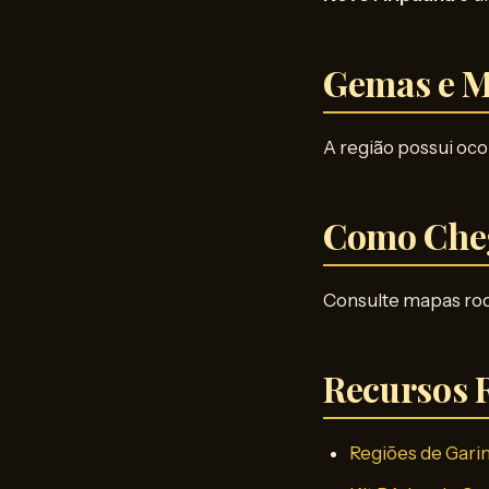
Gemas e M
A região possui oco
Como Che
Consulte mapas rodo
Recursos 
Regiões de Gari