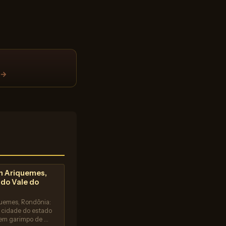
 →
m Ariquemes,
do Vale do
uemes, Rondônia:
r cidade do estado
 em garimpo de …