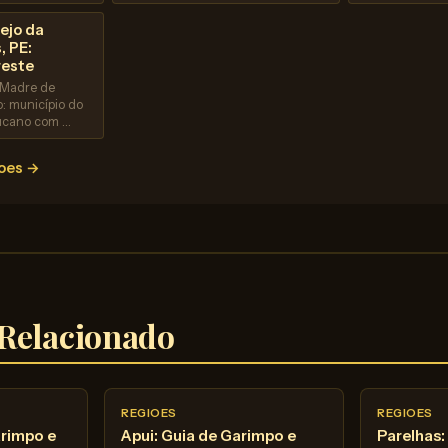
ejo da
, PE:
reste
 Madre de
: município do
ucano com …
ioes →
Relacionado
REGIOES
REGIOES
arimpo e
Apui: Guia de Garimpo e
Parelhas: