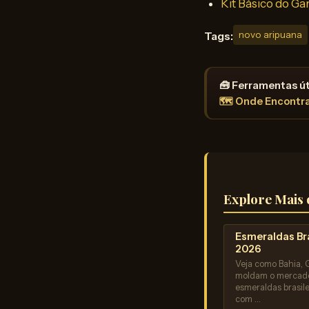
Kit Básico do Ga
Tags:
novo aripuana
🧰 Ferramentas út
🗺️ Onde Encontr
Explore Mais 
Esmeraldas Bra
2026
Veja como Bahia, 
moldam o mercad
esmeraldas brasile
com …