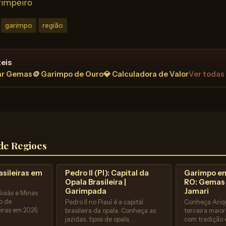
rimpeiro
garimpo
região
eis
ar Gemas
🪙 Garimpo de Ouro
💎 Calculadora de Valor
Ver todas
de Regioes
sileiras em
Pedro II (PI): Capital da
Garimpo e
Opala Brasileira |
RO: Gemas 
Garimpada
Jamari
Goiás e Minas
o de
Pedro II no Piauí é a capital
Conheça Ariq
iras em 2026,
brasileira da opala. Conheça as
terceira maio
jazidas, tipos de opala, …
com tradição