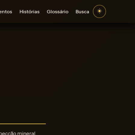
☀️
entos
Histórias
Glossário
Busca
pecção mineral.