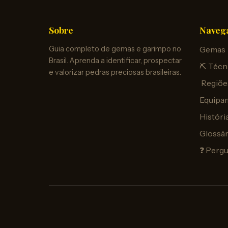
Sobre
Naveg
Guia completo de gemas e garimpo no
Gemas
Brasil. Aprenda a identificar, prospectar
⛏️ Técn
e valorizar pedras preciosas brasileiras.
️ Regiõe
Equipa
Históri
Glossár
❓ Perg