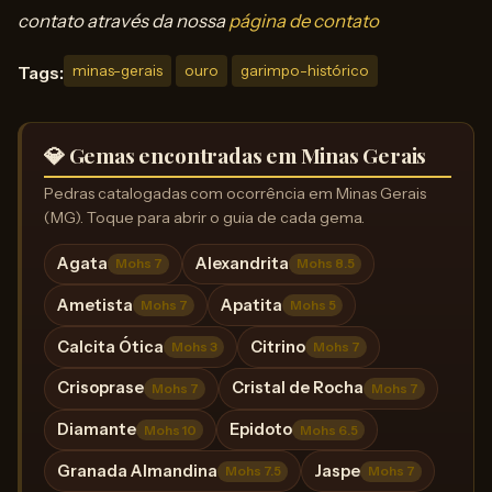
contato através da nossa
página de contato
Tags:
minas-gerais
ouro
garimpo-histórico
💎 Gemas encontradas em Minas Gerais
Pedras catalogadas com ocorrência em Minas Gerais
(MG). Toque para abrir o guia de cada gema.
Agata
Alexandrita
Mohs 7
Mohs 8.5
Ametista
Apatita
Mohs 7
Mohs 5
Calcita Ótica
Citrino
Mohs 3
Mohs 7
Crisoprase
Cristal de Rocha
Mohs 7
Mohs 7
Diamante
Epidoto
Mohs 10
Mohs 6.5
Granada Almandina
Jaspe
Mohs 7.5
Mohs 7