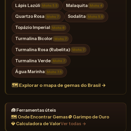
Lápis Lazúli
Malaquita
Mohs 5.5
Mohs 4
Quartzo Rosa
Sodalita
Mohs 7
Mohs 5.5
Topázio Imperial
Mohs 8
Turmalina Bicolor
Mohs 7
Turmalina Rosa (Rubelita)
Mohs 7
Turmalina Verde
Mohs 7
Água Marinha
Mohs 7.5
🗺️ Explorar o mapa de gemas do Brasil →
🧰 Ferramentas úteis
🗺️ Onde Encontrar Gemas
🪙 Garimpo de Ouro
💎 Calculadora de Valor
Ver todas →