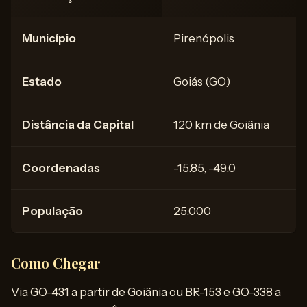
Município
Pirenópolis
Estado
Goiás (GO)
Distância da Capital
120 km de Goiânia
Coordenadas
-15.85, -49.0
População
25.000
Como Chegar
Via GO-431 a partir de Goiânia ou BR-153 e GO-338 a