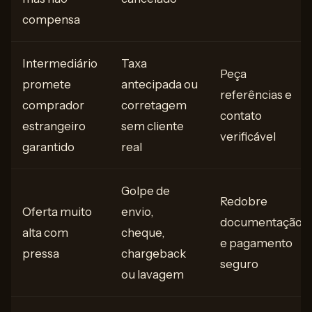
compensa
Intermediário
Taxa
Peça
promete
antecipada ou
referências e
comprador
corretagem
contato
estrangeiro
sem cliente
verificável
garantido
real
Golpe de
Redobre
Oferta muito
envio,
documentação
alta com
cheque,
e pagamento
pressa
chargeback
seguro
ou lavagem