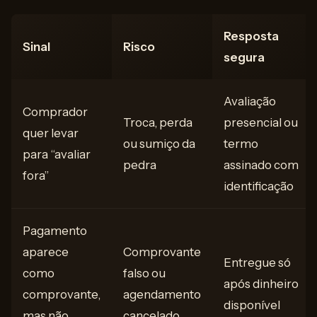
Resposta
Sinal
Risco
segura
Avaliação
Comprador
Troca, perda
presencial ou
quer levar
ou sumiço da
termo
para “avaliar
pedra
assinado com
fora”
identificação
Pagamento
aparece
Comprovante
Entregue só
como
falso ou
após dinheiro
comprovante,
agendamento
disponível
mas não
cancelado