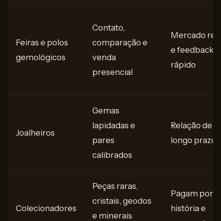
Contato,
Mercado rea
Feiras e polos
comparação e
e feedback
gemológicos
venda
rápido
presencial
Gemas
lapidadas e
Relação de
Joalheiros
pares
longo prazo
calibrados
Peças raras,
Pagam por
cristais, geodos
Colecionadores
história e
e minerais