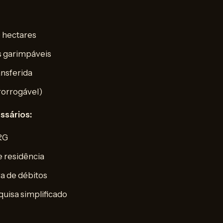
 hectares
s garimpáveis
ansferida
rorrogável)
sários:
RG
 residência
a de débitos
quisa simplificado