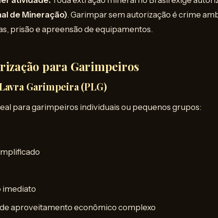
er atividade:
Toda extração mineral no Brasil exige autor
al de Mineração)
. Garimpar sem autorização é crime amb
as, prisão e apreensão de equipamentos.
orização para Garimpeiros
 Lavra Garimpeira (PLG)
deal para garimpeiros individuais ou pequenos grupos:
implificado
 imediato
o de aproveitamento econômico complexo