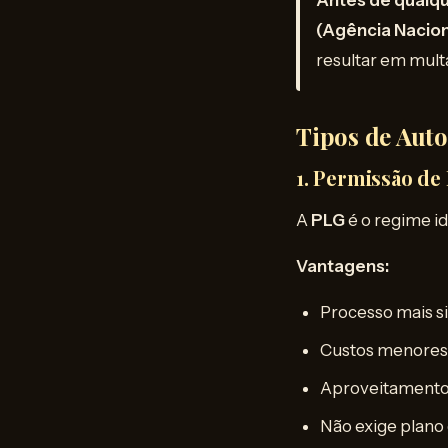
Antes de qualqu
(Agência Nacion
resultar em mult
Tipos de Aut
1. Permissão de
A
PLG
é o regime i
Vantagens:
Processo mais s
Custos menores
Aproveitamento
Não exige plan