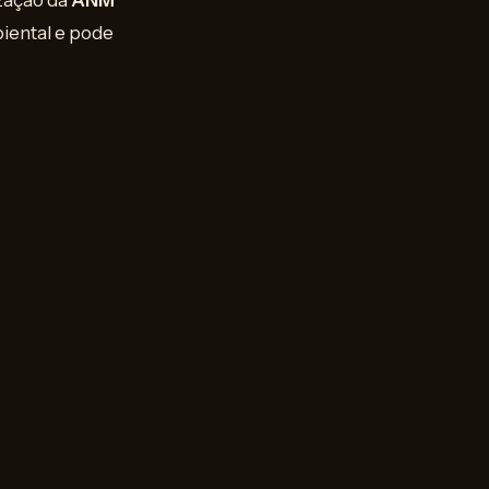
ização da
ANM
iental e pode