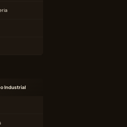
eria
 Industrial
s