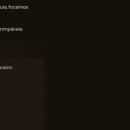
guia, focamos
arimpáveis:
nceiro