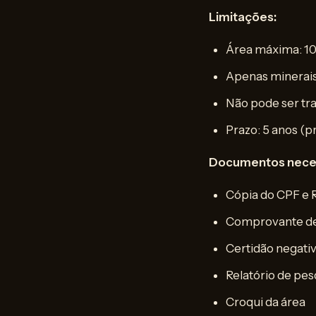
Limitações:
Área máxima: 10
Apenas minerai
Não pode ser tr
Prazo: 5 anos (p
Documentos neces
Cópia do CPF e 
Comprovante de
Certidão negativ
Relatório de pes
Croqui da área