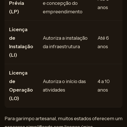
Prévia
e concepção do
anos
(LP)
empreendimento
Licença
de
Autoriza a instalação
Até 6
Instalação
da infraestrutura
anos
(LI)
Licença
de
Autoriza o início das
4 a 10
Operação
atividades
anos
(LO)
Para garimpo artesanal, muitos estados oferecem um