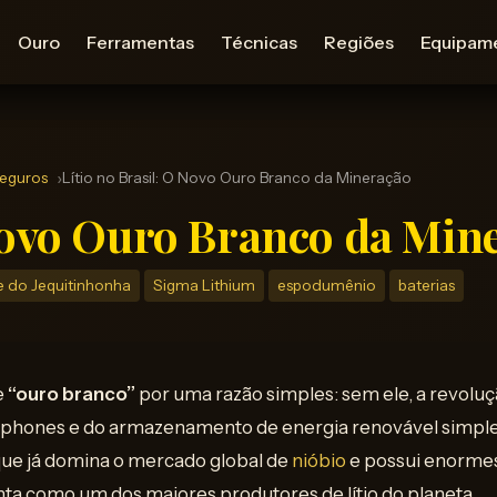
Ouro
Ferramentas
Técnicas
Regiões
Equipam
Seguros
Lítio no Brasil: O Novo Ouro Branco da Mineração
 Novo Ouro Branco da Min
e do Jequitinhonha
Sigma Lithium
espodumênio
baterias
e
“ouro branco”
por uma razão simples: sem ele, a revoluç
rtphones e do armazenamento de energia renovável simp
l, que já domina o mercado global de
nióbio
e possui enormes
ta como um dos maiores produtores de lítio do planeta.