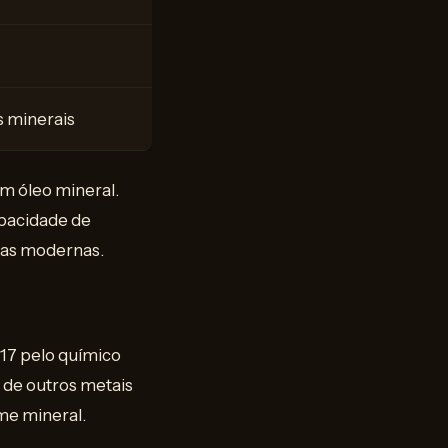
 minerais
em óleo mineral.
apacidade de
ias modernas.
817 pelo químico
 de outros metais
ome mineral.