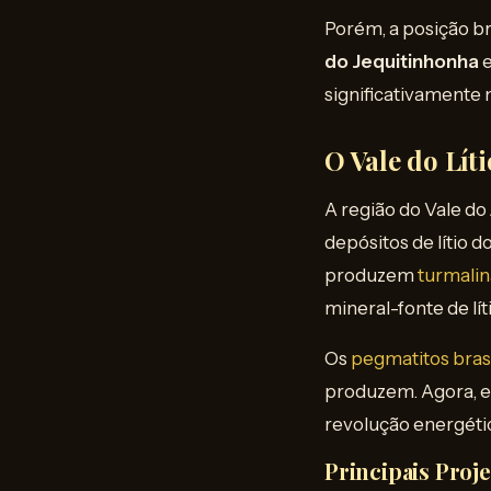
Porém, a posição b
do Jequitinhonha
significativamente 
O Vale do Lít
A região do Vale do
depósitos de lítio 
produzem
turmalin
mineral-fonte de lí
Os
pegmatitos brasi
produzem. Agora, e
revolução energétic
Principais Proj