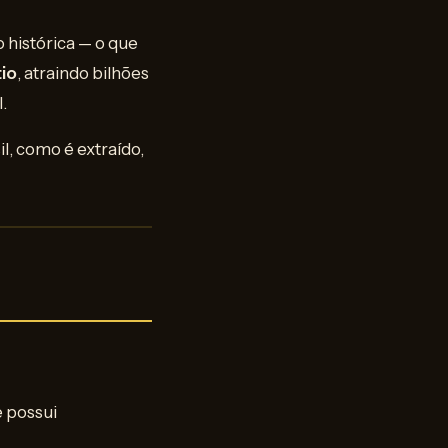
 histórica — o que
tio
, atraindo bilhões
.
l, como é extraído,
e possui