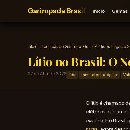
Garimpada Brasil
Início
Gemas
Início
Técnicas de Garimpo: Guias Práticos, Legais e 
Lítio no Brasil: O
27 de Abril de 2026
lítio
mineral estratégico
Val
O lítio é chamado d
elétricos, dos sma
existiria. E o Brasi
raras
, agora despon