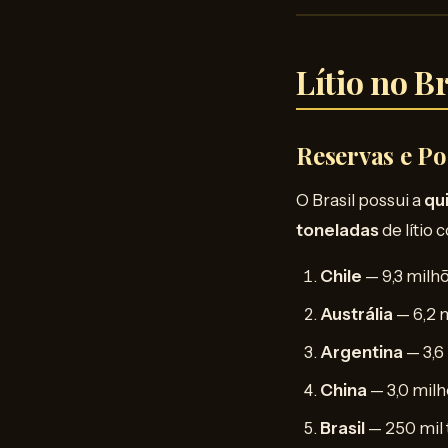
Lítio no B
Reservas e P
O Brasil possui a
qu
toneladas
de lítio 
Chile
— 9,3 milh
Austrália
— 6,2 
Argentina
— 3,6
China
— 3,0 milh
Brasil
— 250 mil 