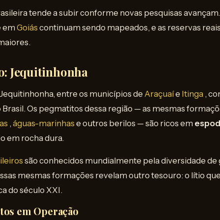
rasileira tende a subir conforme novas pesquisas avançam
e em
Goiás
continuam sendo mapeados, e as reservas reai
maiores.
io: Jequitinhonha
 Jequitinhonha, entre os municípios de
Araçuaí
e
Itinga
, co
do Brasil. Os pegmatitos dessa região — as mesmas formaç
as
,
águas-marinhas
e outros berilos — são ricos em
espo
tio em rocha dura.
leiros
são conhecidos mundialmente pela diversidade de
ssas mesmas formações revelam outro tesouro: o lítio que
a do século XXI.
etos em Operação