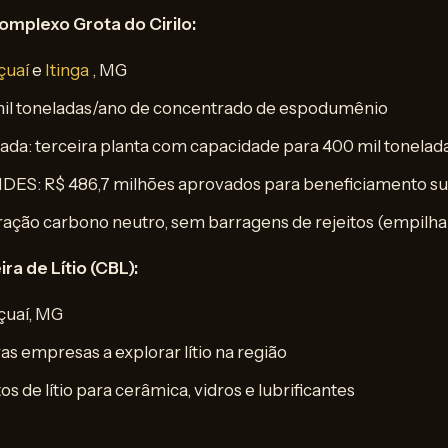
omplexo Grota do Cirilo:
çuaí
e
Itinga
, MG
il toneladas/ano de concentrado de espodumênio
ada: terceira planta com capacidade para 400 mil tonelad
DES: R$ 486,7 milhões aprovados para beneficiamento su
eração carbono neutro, sem barragens de rejeitos (empilh
ra de Lítio (CBL):
çuaí, MG
s empresas a explorar lítio na região
 de lítio para cerâmica, vidros e lubrificantes