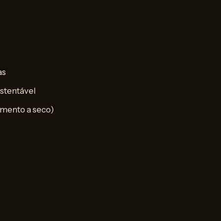
as
stentável
amento a seco)