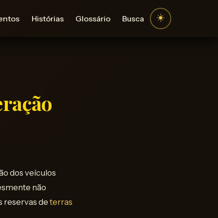
☀️
entos
Histórias
Glossário
Busca
eração
ão dos veículos
lesmente não
 reservas de
terras