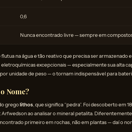
0,6
Nunca encontrado livre — sempre em compostos
ue flutua na água e tão reativo que precisa ser armazenado 
 eletroquímicas excepcionais — especialmente sua alta c
por unidade de peso — o tornam indispensável para bater
 o Nome?
 do grego
lithos
, que significa “pedra”. Foi descoberto em 1
Arfwedson ao analisar o mineral petalita. Diferentemente
foi encontrado primeiro em rochas, não em plantas — daí o n