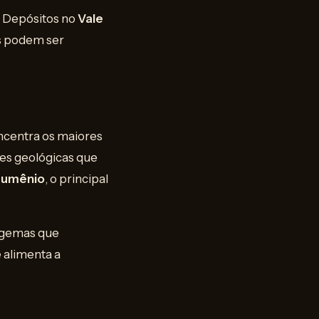
. Depósitos no
Vale
s podem ser
ncentra os maiores
ões geológicas que
dumênio
, o principal
 gemas que
 alimenta a