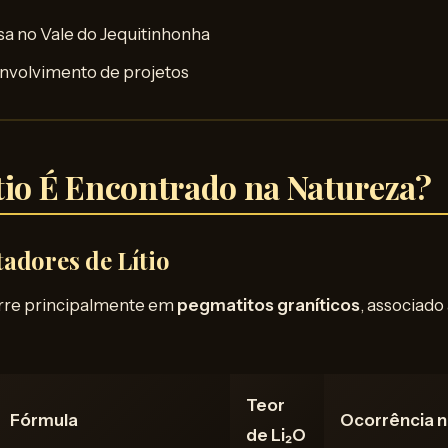
sa no Vale do Jequitinhonha
nvolvimento de projetos
tio É Encontrado na Natureza?
adores de Lítio
ocorre principalmente em
pegmatitos graníticos
, associado
Teor
Fórmula
Ocorrência no
de Li₂O