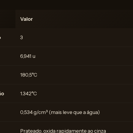
Valor
o
3
6,941 u
180,5°C
ão
1.342°C
0,534 g/cm³ (mais leve que a água)
Prateado, oxida rapidamente ao cinza