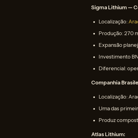
Sigma Lithium — C
Localização:
Ara
Produção: 270 m
Expansão planej
Investimento BN
Diferencial: op
Companhia Brasilei
Localização: Ara
Uma das primeira
Produz compostos
Atlas Lithium: